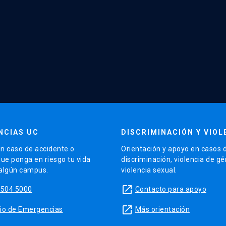
NCIAS UC
DISCRIMINACIÓN Y VIOL
n caso de accidente o
Orientación y apoyo en casos 
que ponga en riesgo tu vida
discriminación, violencia de g
 algún campus.
violencia sexual.
launch
5504 5000
Contacto para apoyo
launch
sitio de Emergencias
Más orientación