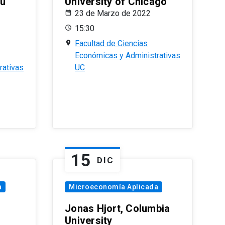
eu
University of Chicago
23 de Marzo de 2022
15:30
Facultad de Ciencias
Económicas y Administrativas
rativas
UC
15
DIC
a
Microeconomía Aplicada
Jonas Hjort, Columbia
University