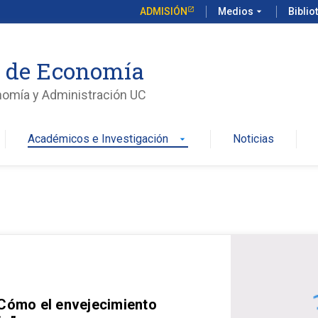
ADMISIÓN
Medios
arrow_drop_down
Biblio
o de Economía
nomía y Administración UC
Académicos e Investigación
Noticias
arrow_drop_down
 Cómo el envejecimiento