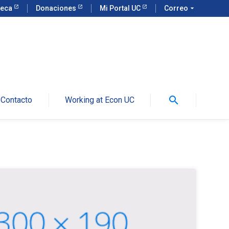
teca
Donaciones
Mi Portal UC
Correo
arrow_drop_down
search
Contacto
Working at Econ UC