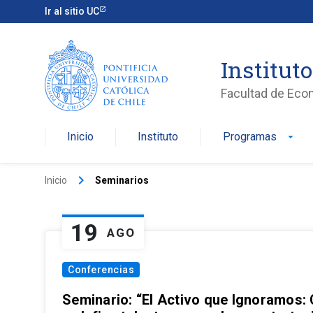
Ir al sitio UC
Institut
Facultad de Eco
Inicio
Instituto
Programas
arrow_drop_down
keyboard_arrow_right
Inicio
Seminarios
19
AGO
Conferencias
Seminario: “El Activo que Ignoramos: