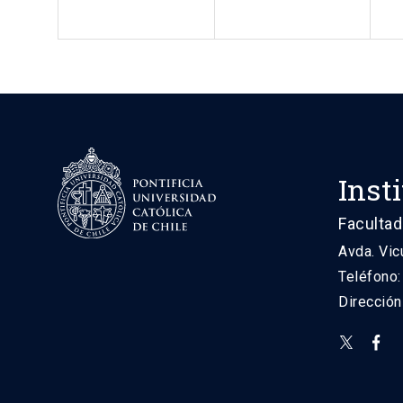
Inst
Facultad
Avda. Vic
Teléfono
Direcció