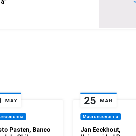
ia”
0
25
MAY
MAR
oeconomía
Macroeconomía
sto Pasten, Banco
Jan Eeckhout,