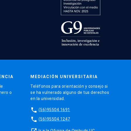
ENCIA
MEDIACIÓN UNIVERSITARIA
de
Teléfonos para orientación y consejo si
énero o
se ha vulnerado alguno de tus derechos
en la universidad.
phone
(56)95504 1691
phone
(56)95504 1247
launch
Ir a la Oficina de Ombuds UC