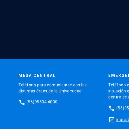
MESA CENTRAL
EMERGE
Teléfono para comunicarse con las
Teléfono e
distintas áreas de la Universidad.
situación 
dentro de
phone
(56)95504 4000
phone
(56)9
launch
Ir al 