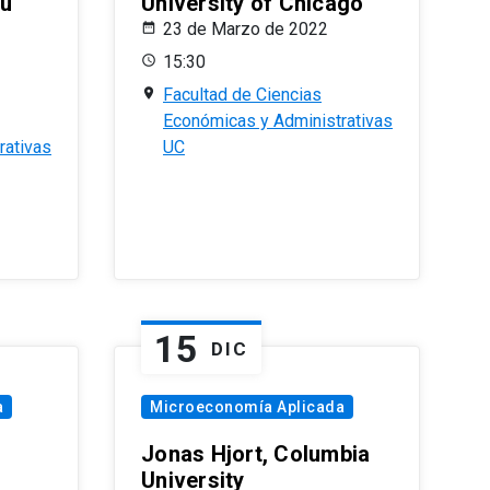
eu
University of Chicago
23 de Marzo de 2022
15:30
Facultad de Ciencias
Económicas y Administrativas
rativas
UC
15
DIC
a
Microeconomía Aplicada
Jonas Hjort, Columbia
University