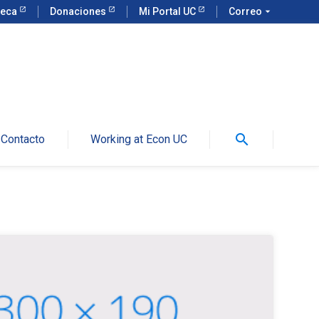
teca
Donaciones
Mi Portal UC
Correo
arrow_drop_down
search
Contacto
Working at Econ UC