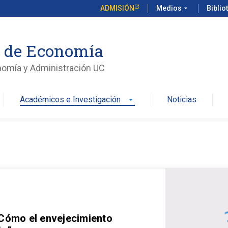
ADMISIÓN
Medios
arrow_drop_down
Biblio
o de Economía
nomía y Administración UC
Académicos e Investigación
Noticias
arrow_drop_down
 Cómo el envejecimiento