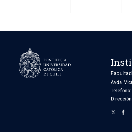
Inst
Facultad
Avda. Vic
Teléfono
Direcció