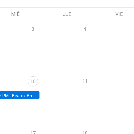
MIÉ
JUE
VIE
3
4
11
10
5 PM -
Beatriz Ahumada, PhD candidate, Universidad de Pittsburgh
17
18