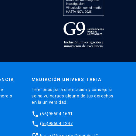
ENCIA
MEDIACIÓN UNIVERSITARIA
de
Teléfonos para orientación y consejo si
énero o
se ha vulnerado alguno de tus derechos
en la universidad.
phone
(56)95504 1691
phone
(56)95504 1247
launch
Ir a la Oficina de Ombuds UC