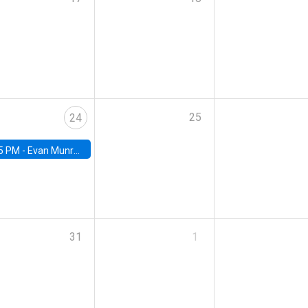
25
24
5 PM -
Evan Munro, Neyman Visiting Assistant Professor in the Department of Statistics at UC Berkeley
31
1