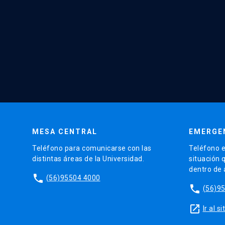
MESA CENTRAL
EMERGE
Teléfono para comunicarse con las
Teléfono e
distintas áreas de la Universidad.
situación 
dentro de
phone
(56)95504 4000
phone
(56)9
launch
Ir al 