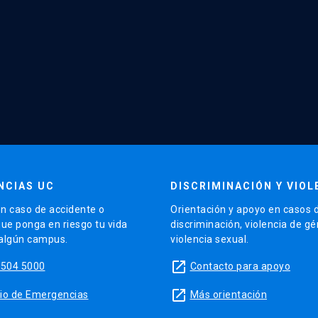
NCIAS UC
DISCRIMINACIÓN Y VIOL
n caso de accidente o
Orientación y apoyo en casos 
que ponga en riesgo tu vida
discriminación, violencia de g
 algún campus.
violencia sexual.
launch
5504 5000
Contacto para apoyo
launch
sitio de Emergencias
Más orientación