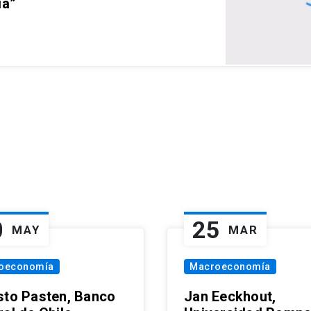
ia”
0
25
MAY
MAR
oeconomía
Macroeconomía
sto Pasten, Banco
Jan Eeckhout,