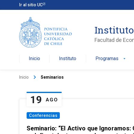
Ir al sitio UC
Institut
Facultad de Eco
Inicio
Instituto
Programas
arrow_drop_down
keyboard_arrow_right
Inicio
Seminarios
19
AGO
Conferencias
Seminario: “El Activo que Ignoramos: