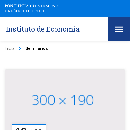
Instituto de Economía
keyboard_arrow_right
Inicio
Seminarios