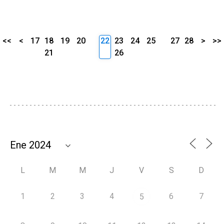
<<
<
17
18
19
20
22
23
24
25
27
28
>
>>
21
26
L
M
M
J
V
S
D
1
2
3
4
6
7
5