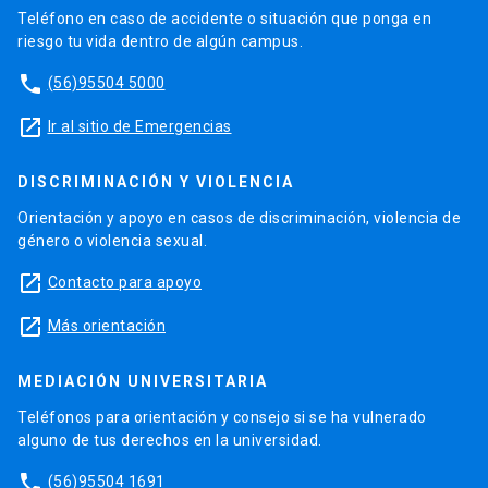
Teléfono en caso de accidente o situación que ponga en
riesgo tu vida dentro de algún campus.
phone
(56)95504 5000
launch
Ir al sitio de Emergencias
DISCRIMINACIÓN Y VIOLENCIA
Orientación y apoyo en casos de discriminación, violencia de
género o violencia sexual.
launch
Contacto para apoyo
launch
Más orientación
MEDIACIÓN UNIVERSITARIA
Teléfonos para orientación y consejo si se ha vulnerado
alguno de tus derechos en la universidad.
phone
(56)95504 1691