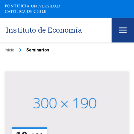
Instituto de Economía
keyboard_arrow_right
Inicio
Seminarios