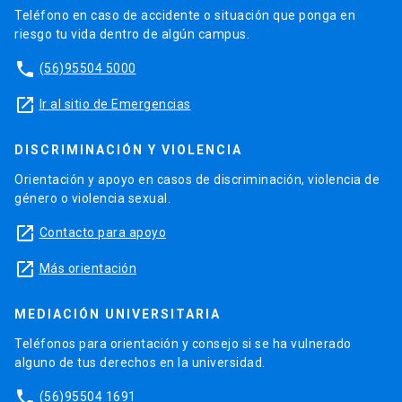
Teléfono en caso de accidente o situación que ponga en
riesgo tu vida dentro de algún campus.
phone
(56)95504 5000
launch
Ir al sitio de Emergencias
DISCRIMINACIÓN Y VIOLENCIA
Orientación y apoyo en casos de discriminación, violencia de
género o violencia sexual.
launch
Contacto para apoyo
launch
Más orientación
MEDIACIÓN UNIVERSITARIA
Teléfonos para orientación y consejo si se ha vulnerado
alguno de tus derechos en la universidad.
phone
(56)95504 1691