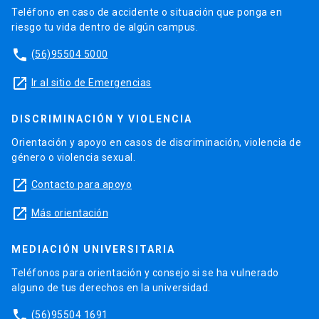
Teléfono en caso de accidente o situación que ponga en
riesgo tu vida dentro de algún campus.
phone
(56)95504 5000
launch
Ir al sitio de Emergencias
DISCRIMINACIÓN Y VIOLENCIA
Orientación y apoyo en casos de discriminación, violencia de
género o violencia sexual.
launch
Contacto para apoyo
launch
Más orientación
MEDIACIÓN UNIVERSITARIA
Teléfonos para orientación y consejo si se ha vulnerado
alguno de tus derechos en la universidad.
phone
(56)95504 1691