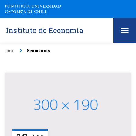
Instituto de Economía
keyboard_arrow_right
Inicio
Seminarios