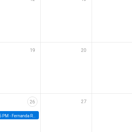
19
20
27
26
5 PM -
Fernanda Rojas Ampuero, University of Wisconsin-Madison