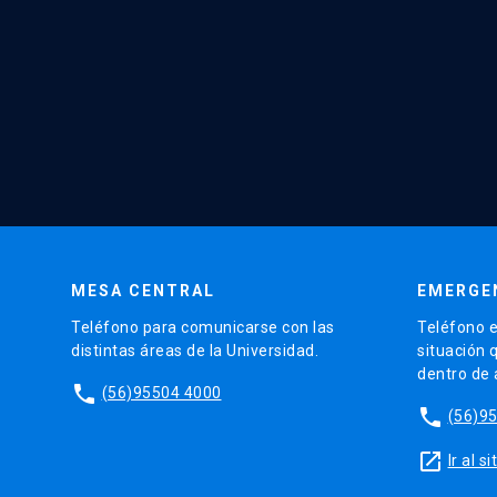
MESA CENTRAL
EMERGE
Teléfono para comunicarse con las
Teléfono e
distintas áreas de la Universidad.
situación 
dentro de
phone
(56)95504 4000
phone
(56)9
launch
Ir al 