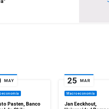
ia”
0
25
MAY
MAR
oeconomía
Macroeconomía
sto Pasten, Banco
Jan Eeckhout,