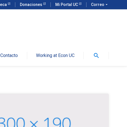
teca
Donaciones
Mi Portal UC
Correo
arrow_drop_down
search
Contacto
Working at Econ UC