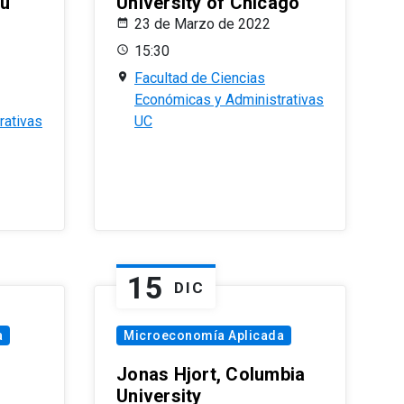
eu
University of Chicago
23 de Marzo de 2022
15:30
Facultad de Ciencias
Económicas y Administrativas
rativas
UC
15
DIC
a
Microeconomía Aplicada
Jonas Hjort, Columbia
University