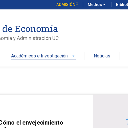
ADMISIÓN
Medios
arrow_drop_down
Biblio
o de Economía
nomía y Administración UC
Académicos e Investigación
Noticias
arrow_drop_down
 Cómo el envejecimiento