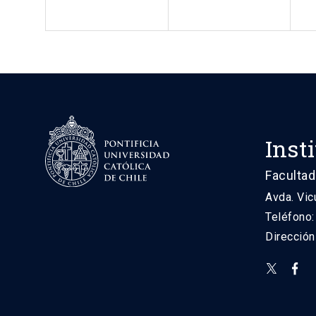
Inst
Facultad
Avda. Vic
Teléfono
Direcció