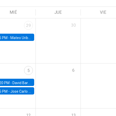
MIÉ
JUE
VIE
30
29
5 PM -
Mateo Uribe-Castro, Universidad de los Andes (Colombia)
6
5
20 PM -
David Bardey, Universidad de los Andes - CEDE
5 PM -
Jose Carlo Bermudez, UC (ME) & World Bank
12
13