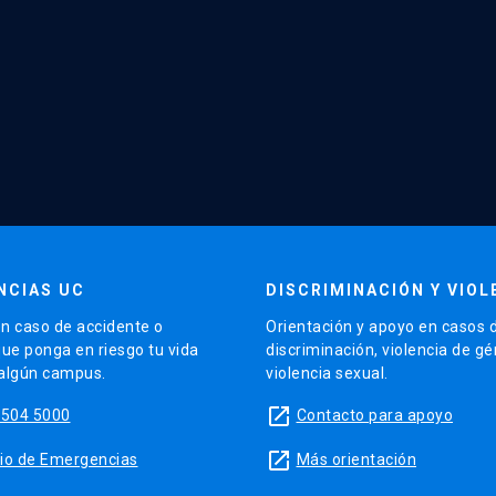
NCIAS UC
DISCRIMINACIÓN Y VIOL
n caso de accidente o
Orientación y apoyo en casos 
que ponga en riesgo tu vida
discriminación, violencia de g
 algún campus.
violencia sexual.
launch
5504 5000
Contacto para apoyo
launch
sitio de Emergencias
Más orientación