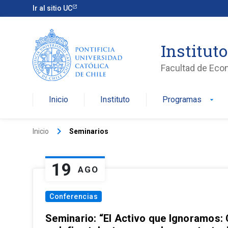
Ir al sitio UC
Institut
Facultad de Eco
Inicio
Instituto
Programas
arrow_drop_down
keyboard_arrow_right
Inicio
Seminarios
19
AGO
Conferencias
Seminario: “El Activo que Ignoramos: