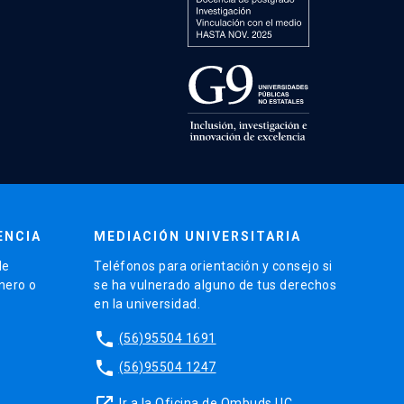
ENCIA
MEDIACIÓN UNIVERSITARIA
de
Teléfonos para orientación y consejo si
énero o
se ha vulnerado alguno de tus derechos
en la universidad.
phone
(56)95504 1691
phone
(56)95504 1247
launch
Ir a la Oficina de Ombuds UC