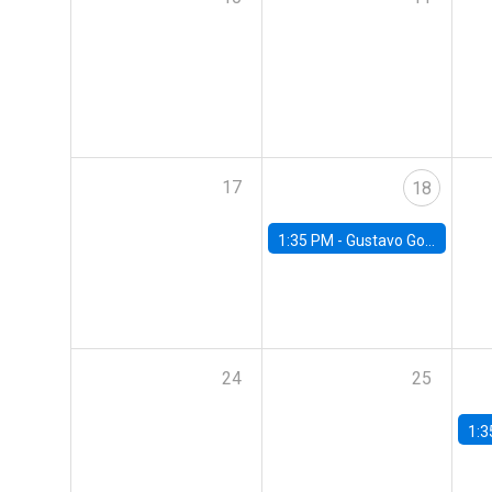
17
18
1:35 PM -
Gustavo González, Banco Central de Chile
24
25
1:3