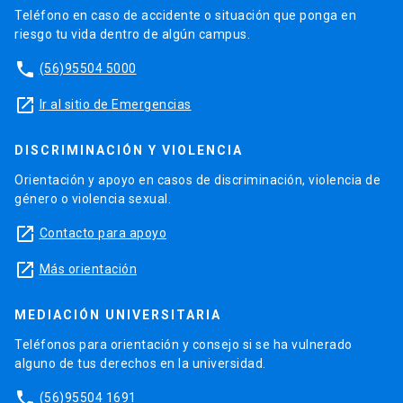
Teléfono en caso de accidente o situación que ponga en
riesgo tu vida dentro de algún campus.
phone
(56)95504 5000
launch
Ir al sitio de Emergencias
DISCRIMINACIÓN Y VIOLENCIA
Orientación y apoyo en casos de discriminación, violencia de
género o violencia sexual.
launch
Contacto para apoyo
launch
Más orientación
MEDIACIÓN UNIVERSITARIA
Teléfonos para orientación y consejo si se ha vulnerado
alguno de tus derechos en la universidad.
phone
(56)95504 1691