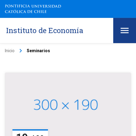
Instituto de Economía
keyboard_arrow_right
Inicio
Seminarios