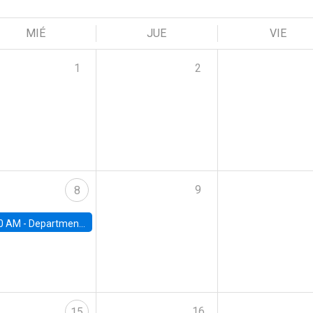
MIÉ
JUE
VIE
1
2
9
8
0 AM -
Department Seminar: James Robinson
16
15