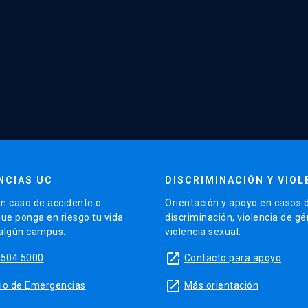
NCIAS UC
DISCRIMINACIÓN Y VIOL
n caso de accidente o
Orientación y apoyo en casos 
que ponga en riesgo tu vida
discriminación, violencia de g
 algún campus.
violencia sexual.
launch
5504 5000
Contacto para apoyo
launch
sitio de Emergencias
Más orientación