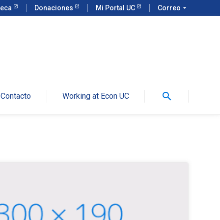
teca
Donaciones
Mi Portal UC
Correo
arrow_drop_down
search
Contacto
Working at Econ UC