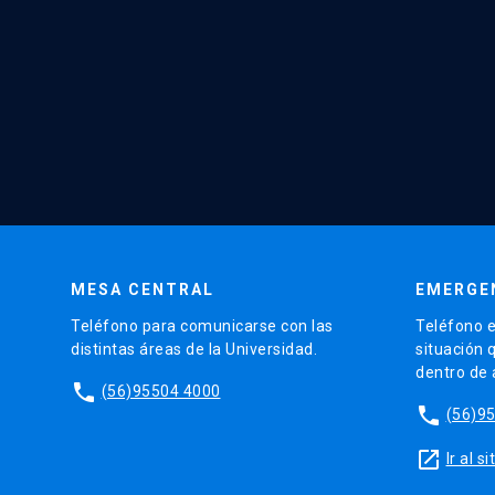
MESA CENTRAL
EMERGE
Teléfono para comunicarse con las
Teléfono e
distintas áreas de la Universidad.
situación 
dentro de
phone
(56)95504 4000
phone
(56)9
launch
Ir al 