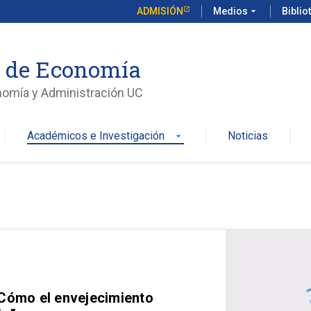
ADMISIÓN
Medios
arrow_drop_down
Biblio
o de Economía
nomía y Administración UC
Académicos e Investigación
Noticias
arrow_drop_down
 Cómo el envejecimiento