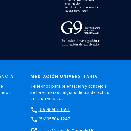
ENCIA
MEDIACIÓN UNIVERSITARIA
de
Teléfonos para orientación y consejo si
énero o
se ha vulnerado alguno de tus derechos
en la universidad.
phone
(56)95504 1691
phone
(56)95504 1247
launch
Ir a la Oficina de Ombuds UC