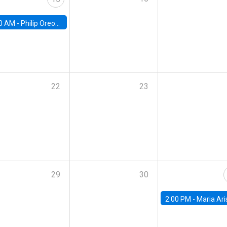
0 AM -
Philip Oreopolous, University of Toronto
22
23
29
30
2:00 PM -
Maria Aristizabal-Ramirez, FED