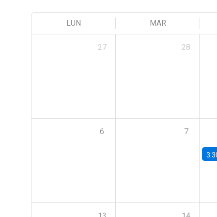
LUN
MAR
27
28
6
7
3:3
13
14