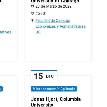
eu
University of Chicago
23 de Marzo de 2022
15:30
Facultad de Ciencias
Económicas y Administrativas
rativas
UC
15
DIC
a
Microeconomía Aplicada
Jonas Hjort, Columbia
University