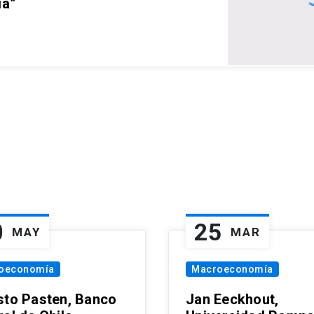
ia”
0
25
MAY
MAR
oeconomía
Macroeconomía
sto Pasten, Banco
Jan Eeckhout,