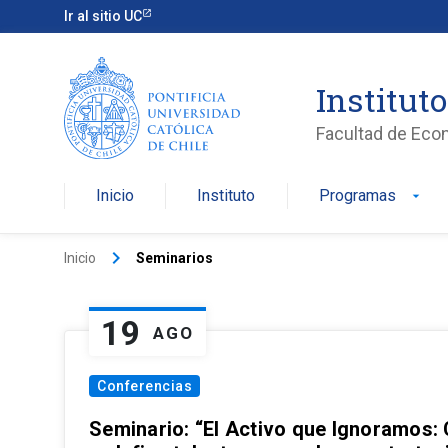
Ir al sitio UC
Institut
Facultad de Eco
Inicio
Instituto
Programas
arrow_drop_down
keyboard_arrow_right
Inicio
Seminarios
19
AGO
Conferencias
Seminario: “El Activo que Ignoramos: