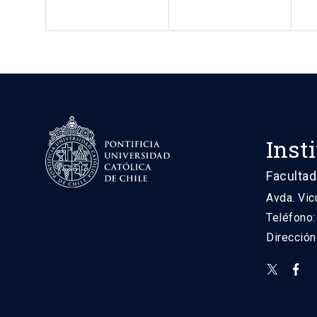
Inst
Facultad
Avda. Vic
Teléfono
Direcció