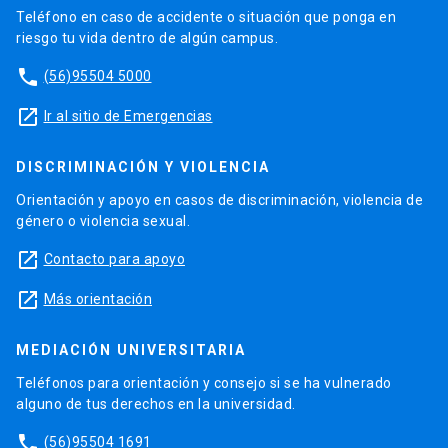
Teléfono en caso de accidente o situación que ponga en
riesgo tu vida dentro de algún campus.
phone
(56)95504 5000
launch
Ir al sitio de Emergencias
DISCRIMINACIÓN Y VIOLENCIA
Orientación y apoyo en casos de discriminación, violencia de
género o violencia sexual.
launch
Contacto para apoyo
launch
Más orientación
MEDIACIÓN UNIVERSITARIA
Teléfonos para orientación y consejo si se ha vulnerado
alguno de tus derechos en la universidad.
phone
(56)95504 1691