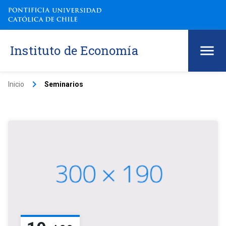
Instituto de Economía
keyboard_arrow_right
Inicio
Seminarios