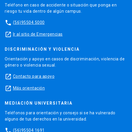
Teléfono en caso de accidente o situación que ponga en
riesgo tu vida dentro de algún campus.
phone
(56)95504 5000
launch
Ir al sitio de Emergencias
DISCRIMINACIÓN Y VIOLENCIA
Orientación y apoyo en casos de discriminación, violencia de
género o violencia sexual.
launch
Contacto para apoyo
launch
Más orientación
MEDIACIÓN UNIVERSITARIA
Teléfonos para orientación y consejo si se ha vulnerado
alguno de tus derechos en la universidad.
phone
(56)95504 1691