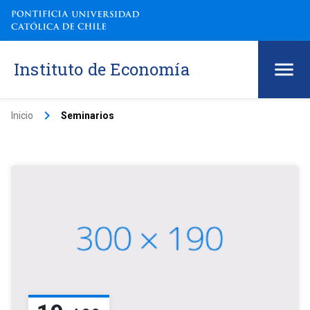
Instituto de Economía
keyboard_arrow_right
Inicio
Seminarios