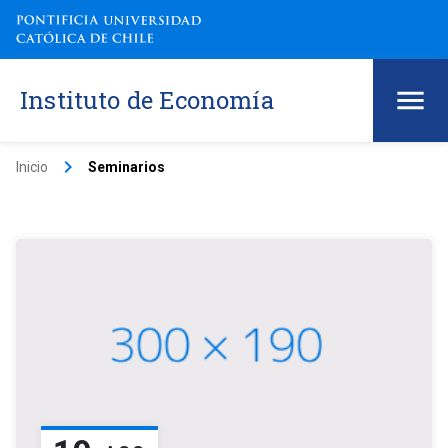
Instituto de Economía
keyboard_arrow_right
Inicio
Seminarios