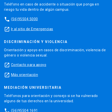
Teléfono en caso de accidente o situación que ponga en
riesgo tu vida dentro de algún campus.
phone
(56)95504 5000
launch
Ir al sitio de Emergencias
DISCRIMINACIÓN Y VIOLENCIA
Orientación y apoyo en casos de discriminación, violencia de
género o violencia sexual.
launch
Contacto para apoyo
launch
Más orientación
MEDIACIÓN UNIVERSITARIA
Teléfonos para orientación y consejo si se ha vulnerado
alguno de tus derechos en la universidad.
phone
(56)95504 1691