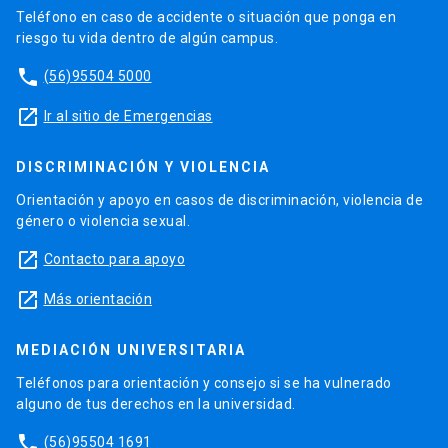
Teléfono en caso de accidente o situación que ponga en
riesgo tu vida dentro de algún campus.
phone
(56)95504 5000
launch
Ir al sitio de Emergencias
DISCRIMINACIÓN Y VIOLENCIA
Orientación y apoyo en casos de discriminación, violencia de
género o violencia sexual.
launch
Contacto para apoyo
launch
Más orientación
MEDIACIÓN UNIVERSITARIA
Teléfonos para orientación y consejo si se ha vulnerado
alguno de tus derechos en la universidad.
phone
(56)95504 1691