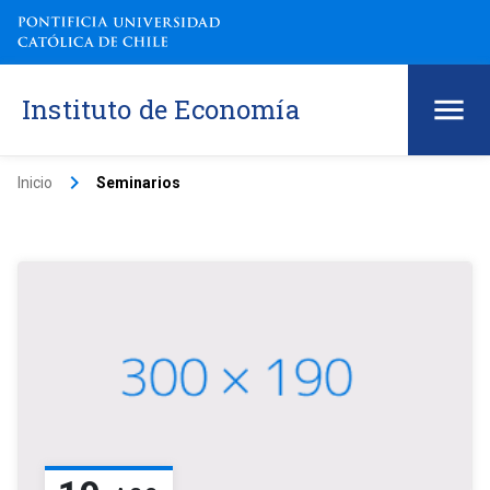
Instituto de Economía
keyboard_arrow_right
Inicio
Seminarios