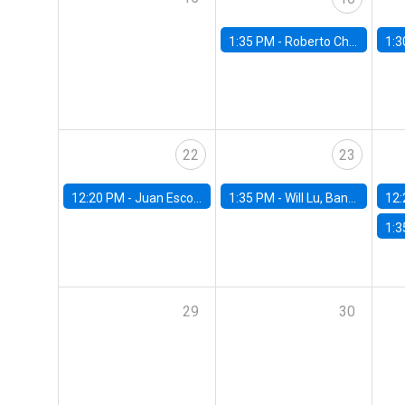
1:35 PM -
Roberto Chang, Rutgers University
1:3
22
23
12:20 PM -
Juan Escobar, Universidad de Chile
1:35 PM -
Will Lu, Banco Central de Chile
12:
1:3
29
30