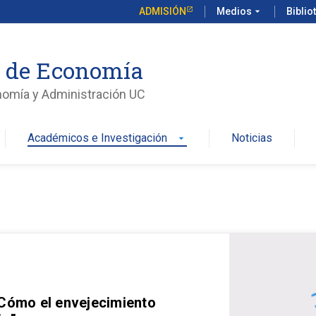
ADMISIÓN
Medios
arrow_drop_down
Biblio
o de Economía
nomía y Administración UC
Académicos e Investigación
Noticias
arrow_drop_down
 Cómo el envejecimiento