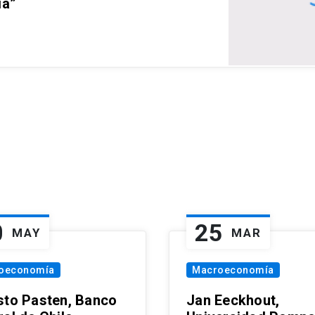
ia”
0
25
MAY
MAR
oeconomía
Macroeconomía
sto Pasten, Banco
Jan Eeckhout,