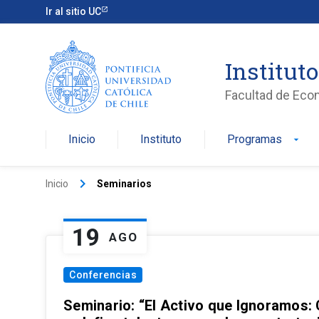
Ir al sitio UC
Institut
Facultad de Eco
Inicio
Instituto
Programas
arrow_drop_down
keyboard_arrow_right
Inicio
Seminarios
19
AGO
Conferencias
Seminario: “El Activo que Ignoramos: