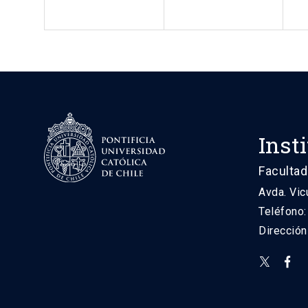
Inst
Facultad
Avda. Vic
Teléfono
Direcció