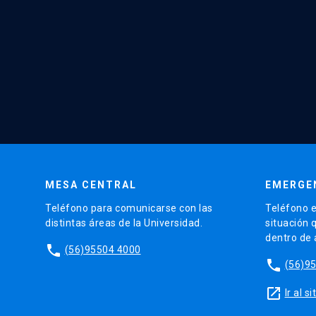
MESA CENTRAL
EMERGE
Teléfono para comunicarse con las
Teléfono e
distintas áreas de la Universidad.
situación 
dentro de
phone
(56)95504 4000
phone
(56)9
launch
Ir al 