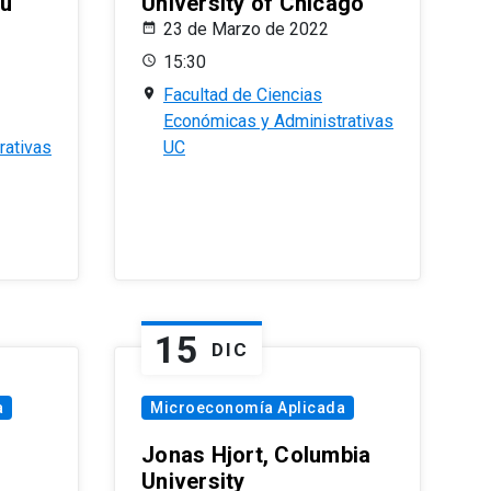
eu
University of Chicago
23 de Marzo de 2022
15:30
Facultad de Ciencias
Económicas y Administrativas
rativas
UC
15
DIC
a
Microeconomía Aplicada
Jonas Hjort, Columbia
University