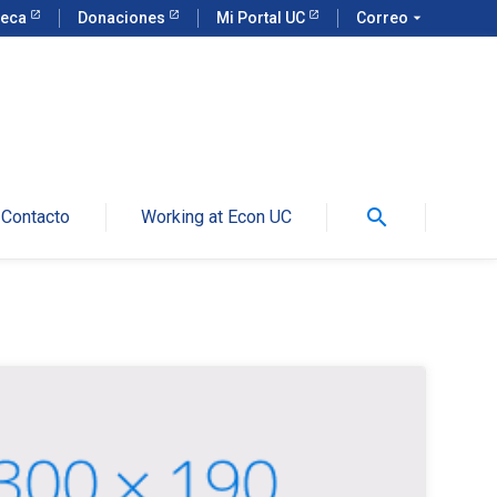
teca
Donaciones
Mi Portal UC
Correo
arrow_drop_down
search
Contacto
Working at Econ UC