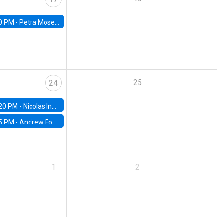
0 PM -
Petra Moser, NYU Stern
25
24
20 PM -
Nicolas Inostroza, Rotman School of Management, University of Toronto
5 PM -
Andrew Foster, Brown University
1
2