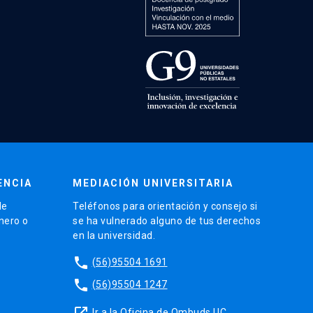
ENCIA
MEDIACIÓN UNIVERSITARIA
de
Teléfonos para orientación y consejo si
énero o
se ha vulnerado alguno de tus derechos
en la universidad.
phone
(56)95504 1691
phone
(56)95504 1247
launch
Ir a la Oficina de Ombuds UC