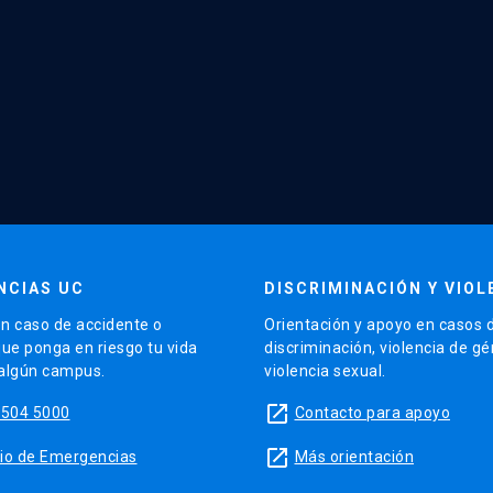
NCIAS UC
DISCRIMINACIÓN Y VIOL
n caso de accidente o
Orientación y apoyo en casos 
que ponga en riesgo tu vida
discriminación, violencia de g
 algún campus.
violencia sexual.
launch
5504 5000
Contacto para apoyo
launch
sitio de Emergencias
Más orientación