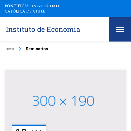
Instituto de Economía
keyboard_arrow_right
Inicio
Seminarios