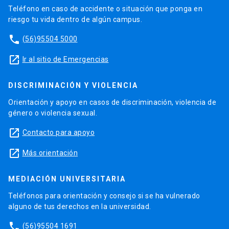
Teléfono en caso de accidente o situación que ponga en
riesgo tu vida dentro de algún campus.
phone
(56)95504 5000
launch
Ir al sitio de Emergencias
DISCRIMINACIÓN Y VIOLENCIA
Orientación y apoyo en casos de discriminación, violencia de
género o violencia sexual.
launch
Contacto para apoyo
launch
Más orientación
MEDIACIÓN UNIVERSITARIA
Teléfonos para orientación y consejo si se ha vulnerado
alguno de tus derechos en la universidad.
phone
(56)95504 1691