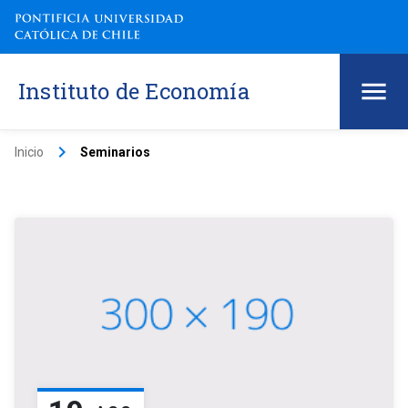
Instituto de Economía
keyboard_arrow_right
Inicio
Seminarios