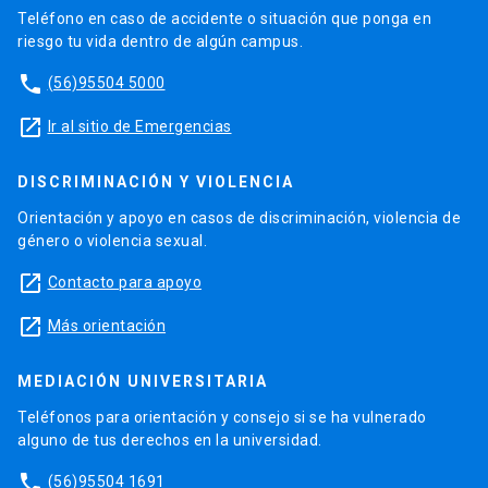
Teléfono en caso de accidente o situación que ponga en
riesgo tu vida dentro de algún campus.
phone
(56)95504 5000
launch
Ir al sitio de Emergencias
DISCRIMINACIÓN Y VIOLENCIA
Orientación y apoyo en casos de discriminación, violencia de
género o violencia sexual.
launch
Contacto para apoyo
launch
Más orientación
MEDIACIÓN UNIVERSITARIA
Teléfonos para orientación y consejo si se ha vulnerado
alguno de tus derechos en la universidad.
phone
(56)95504 1691