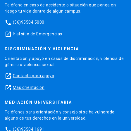
Teléfono en caso de accidente o situación que ponga en
riesgo tu vida dentro de algún campus.
phone
(56)95504 5000
launch
Ir al sitio de Emergencias
DISCRIMINACIÓN Y VIOLENCIA
Orientación y apoyo en casos de discriminación, violencia de
género o violencia sexual.
launch
Contacto para apoyo
launch
Más orientación
MEDIACIÓN UNIVERSITARIA
Teléfonos para orientación y consejo si se ha vulnerado
alguno de tus derechos en la universidad.
phone
(56)95504 1691