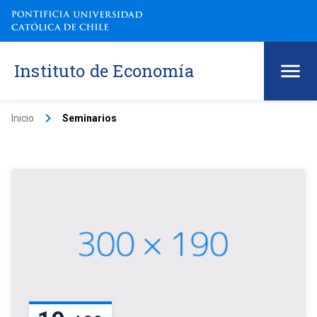
Instituto de Economía
keyboard_arrow_right
Inicio
Seminarios