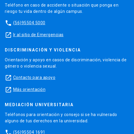
Teléfono en caso de accidente o situación que ponga en
riesgo tu vida dentro de algún campus.
phone
(56)95504 5000
launch
Ir al sitio de Emergencias
DISCRIMINACIÓN Y VIOLENCIA
Orientación y apoyo en casos de discriminación, violencia de
género o violencia sexual.
launch
Contacto para apoyo
launch
Más orientación
MEDIACIÓN UNIVERSITARIA
Teléfonos para orientación y consejo si se ha vulnerado
alguno de tus derechos en la universidad.
phone
(56)95504 1691