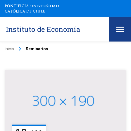
Instituto de Economía
keyboard_arrow_right
Inicio
Seminarios