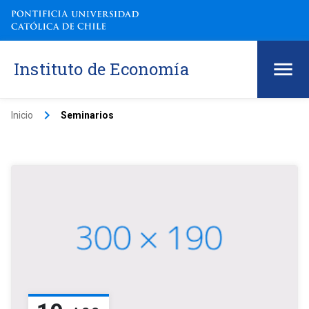
Instituto de Economía
keyboard_arrow_right
Inicio
Seminarios