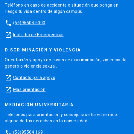
Teléfono en caso de accidente o situación que ponga en
riesgo tu vida dentro de algún campus.
phone
(56)95504 5000
launch
Ir al sitio de Emergencias
DISCRIMINACIÓN Y VIOLENCIA
Orientación y apoyo en casos de discriminación, violencia de
género o violencia sexual.
launch
Contacto para apoyo
launch
Más orientación
MEDIACIÓN UNIVERSITARIA
Teléfonos para orientación y consejo si se ha vulnerado
alguno de tus derechos en la universidad.
phone
(56)95504 1691