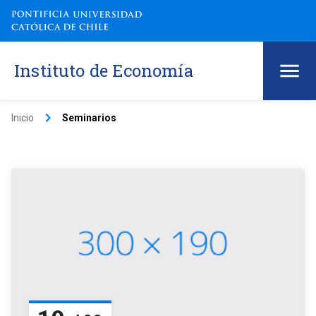
Instituto de Economía
keyboard_arrow_right
Inicio
Seminarios