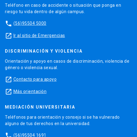
Teléfono en caso de accidente o situación que ponga en
riesgo tu vida dentro de algún campus.
phone
(56)95504 5000
launch
Ir al sitio de Emergencias
DISCRIMINACIÓN Y VIOLENCIA
Orientación y apoyo en casos de discriminación, violencia de
género o violencia sexual.
launch
Contacto para apoyo
launch
Más orientación
MEDIACIÓN UNIVERSITARIA
Teléfonos para orientación y consejo si se ha vulnerado
alguno de tus derechos en la universidad.
phone
(56)95504 1691