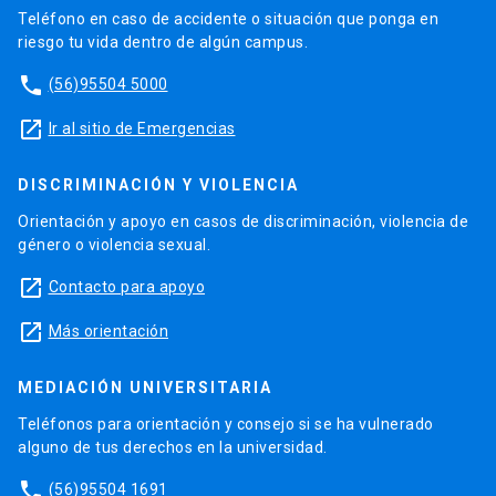
Teléfono en caso de accidente o situación que ponga en
riesgo tu vida dentro de algún campus.
phone
(56)95504 5000
launch
Ir al sitio de Emergencias
DISCRIMINACIÓN Y VIOLENCIA
Orientación y apoyo en casos de discriminación, violencia de
género o violencia sexual.
launch
Contacto para apoyo
launch
Más orientación
MEDIACIÓN UNIVERSITARIA
Teléfonos para orientación y consejo si se ha vulnerado
alguno de tus derechos en la universidad.
phone
(56)95504 1691