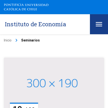
Instituto de Economía
keyboard_arrow_right
Inicio
Seminarios