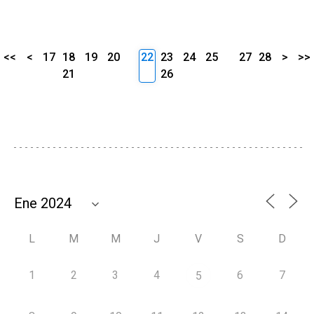
<<
<
17
18
19
20
22
23
24
25
27
28
>
>>
21
26
L
M
M
J
V
S
D
1
2
3
4
6
7
5