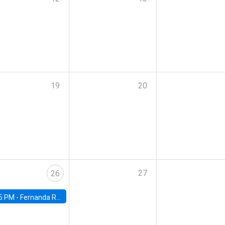
19
20
27
26
5 PM -
Fernanda Rojas Ampuero, University of Wisconsin-Madison