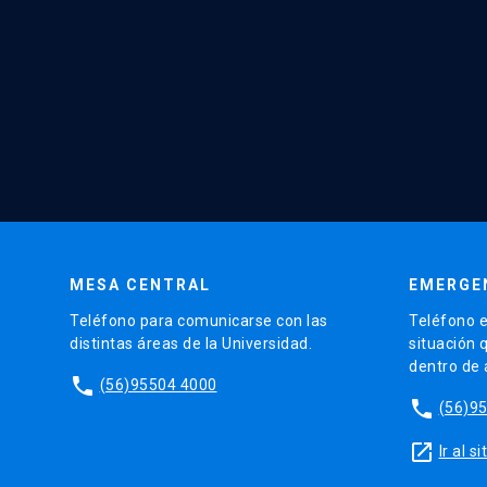
MESA CENTRAL
EMERGE
Teléfono para comunicarse con las
Teléfono e
distintas áreas de la Universidad.
situación 
dentro de
phone
(56)95504 4000
phone
(56)9
launch
Ir al 