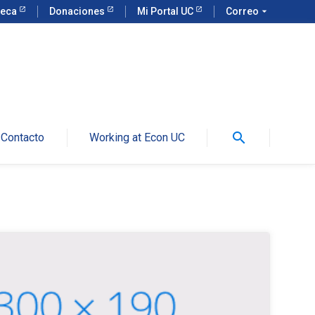
teca
Donaciones
Mi Portal UC
Correo
arrow_drop_down
search
Contacto
Working at Econ UC