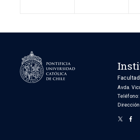
Inst
Facultad
Avda. Vic
Teléfono
Direcció