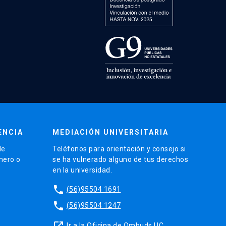
ENCIA
MEDIACIÓN UNIVERSITARIA
de
Teléfonos para orientación y consejo si
énero o
se ha vulnerado alguno de tus derechos
en la universidad.
phone
(56)95504 1691
phone
(56)95504 1247
launch
Ir a la Oficina de Ombuds UC