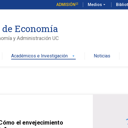
ADMISIÓN
Medios
arrow_drop_down
Biblio
o de Economía
nomía y Administración UC
Académicos e Investigación
Noticias
arrow_drop_down
 Cómo el envejecimiento