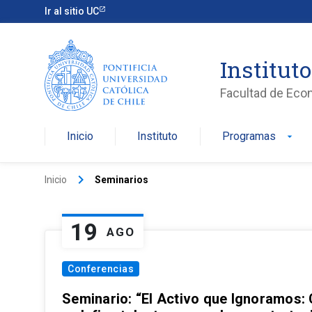
Ir al sitio UC
Institut
Facultad de Eco
Inicio
Instituto
Programas
arrow_drop_down
keyboard_arrow_right
Inicio
Seminarios
19
AGO
Conferencias
Seminario: “El Activo que Ignoramos: