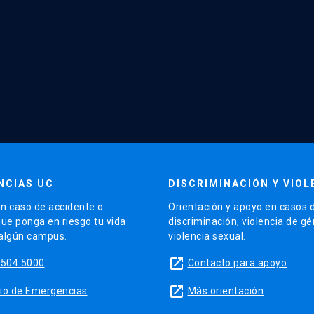
NCIAS UC
DISCRIMINACIÓN Y VIOL
n caso de accidente o
Orientación y apoyo en casos 
que ponga en riesgo tu vida
discriminación, violencia de g
 algún campus.
violencia sexual.
launch
5504 5000
Contacto para apoyo
launch
sitio de Emergencias
Más orientación