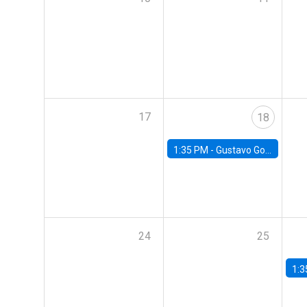
17
18
1:35 PM -
Gustavo González, Banco Central de Chile
24
25
1:3