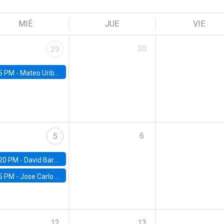
MIÉ
JUE
VIE
30
29
5 PM -
Mateo Uribe-Castro, Universidad de los Andes (Colombia)
6
5
20 PM -
David Bardey, Universidad de los Andes - CEDE
5 PM -
Jose Carlo Bermudez, UC (ME) & World Bank
12
13