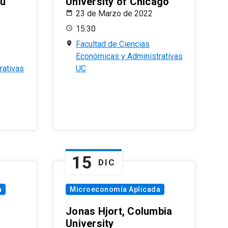
eu
University of Chicago
23 de Marzo de 2022
15:30
Facultad de Ciencias
Económicas y Administrativas
rativas
UC
15
DIC
a
Microeconomía Aplicada
Jonas Hjort, Columbia
University