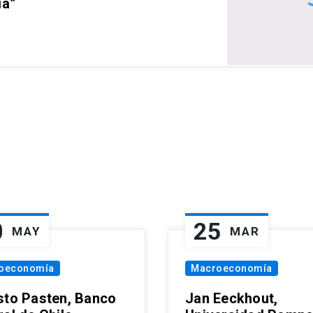
ia”
0
25
MAY
MAR
oeconomía
Macroeconomía
sto Pasten, Banco
Jan Eeckhout,