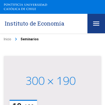
Instituto de Economía
keyboard_arrow_right
Inicio
Seminarios