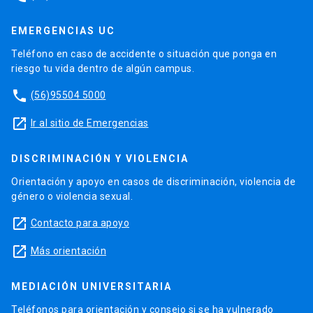
EMERGENCIAS UC
Teléfono en caso de accidente o situación que ponga en
riesgo tu vida dentro de algún campus.
phone
(56)95504 5000
launch
Ir al sitio de Emergencias
DISCRIMINACIÓN Y VIOLENCIA
Orientación y apoyo en casos de discriminación, violencia de
género o violencia sexual.
launch
Contacto para apoyo
launch
Más orientación
MEDIACIÓN UNIVERSITARIA
Teléfonos para orientación y consejo si se ha vulnerado