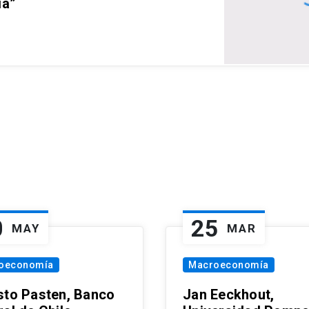
ia”
0
25
MAY
MAR
oeconomía
Macroeconomía
sto Pasten, Banco
Jan Eeckhout,