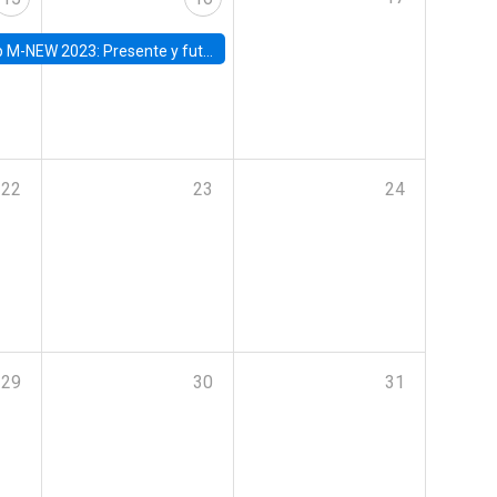
Presente y futuro del trabajo y el rol de las nuevas tecnologías
22
23
24
29
30
31