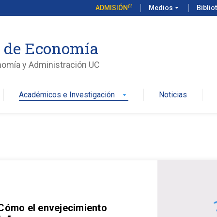
ADMISIÓN
Medios
arrow_drop_down
Biblio
o de Economía
nomía y Administración UC
Académicos e Investigación
Noticias
arrow_drop_down
 Cómo el envejecimiento