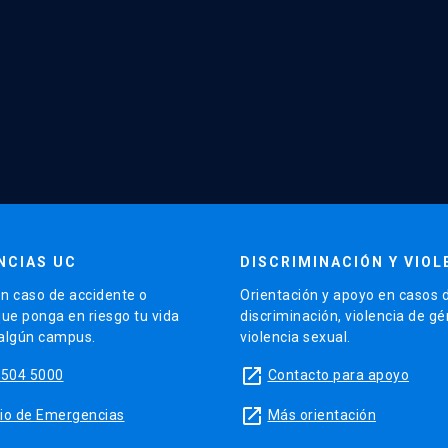
NCIAS UC
DISCRIMINACIÓN Y VIOL
n caso de accidente o
Orientación y apoyo en casos 
que ponga en riesgo tu vida
discriminación, violencia de g
 algún campus.
violencia sexual.
launch
5504 5000
Contacto para apoyo
launch
sitio de Emergencias
Más orientación