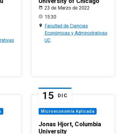
eu
University of Chicago
23 de Marzo de 2022
15:30
Facultad de Ciencias
Económicas y Administrativas
rativas
UC
15
DIC
a
Microeconomía Aplicada
Jonas Hjort, Columbia
University