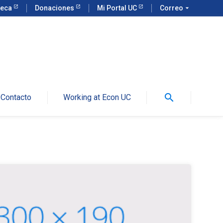
teca
Donaciones
Mi Portal UC
Correo
arrow_drop_down
search
Contacto
Working at Econ UC