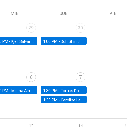
MIÉ
JUE
VIE
29
30
0 PM -
Kjell Salvanes, Norwegian School of Economics
1:00 PM -
Doh Shin Jeon, Toulouse School of Economics
6
7
0 PM -
Milena Almagro, University of ChicagoChicago Booth School of Business
1:30 PM -
Tomas Dominguez-Iino, Chicago Booth School of Business
1:35 PM -
Caroline Le Pennec, HEC Montréal
13
14