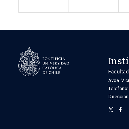
Inst
Facultad
Avda. Vic
Teléfono
Direcció