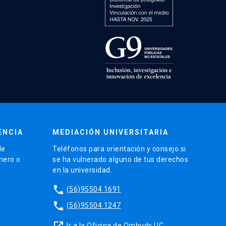
ENCIA
MEDIACIÓN UNIVERSITARIA
de
Teléfonos para orientación y consejo si
énero o
se ha vulnerado alguno de tus derechos
en la universidad.
phone
(56)95504 1691
phone
(56)95504 1247
launch
Ir a la Oficina de Ombuds UC