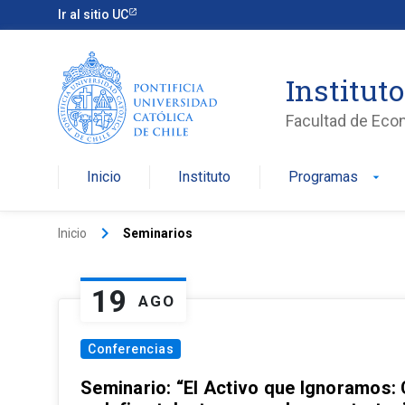
Ir al sitio UC
Institut
Facultad de Eco
Inicio
Instituto
Programas
arrow_drop_down
keyboard_arrow_right
Inicio
Seminarios
19
AGO
Conferencias
Seminario: “El Activo que Ignoramos: