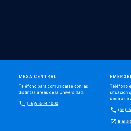
MESA CENTRAL
EMERGE
Teléfono para comunicarse con las
Teléfono e
distintas áreas de la Universidad.
situación 
dentro de
phone
(56)95504 4000
phone
(56)9
launch
Ir al 