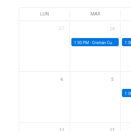
LUN
MAR
27
28
1:30 PM -
Cristián Cuevas, Universidad de Los Andes
1:3
4
5
1:3
11
12