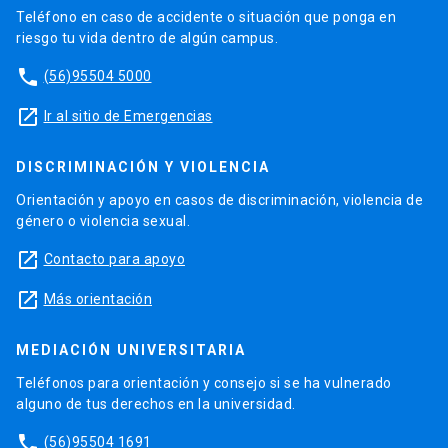
Teléfono en caso de accidente o situación que ponga en
riesgo tu vida dentro de algún campus.
phone
(56)95504 5000
launch
Ir al sitio de Emergencias
DISCRIMINACIÓN Y VIOLENCIA
Orientación y apoyo en casos de discriminación, violencia de
género o violencia sexual.
launch
Contacto para apoyo
launch
Más orientación
MEDIACIÓN UNIVERSITARIA
Teléfonos para orientación y consejo si se ha vulnerado
alguno de tus derechos en la universidad.
phone
(56)95504 1691