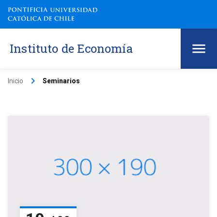
Instituto de Economía
keyboard_arrow_right
Inicio
Seminarios