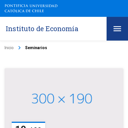
Instituto de Economía
keyboard_arrow_right
Inicio
Seminarios