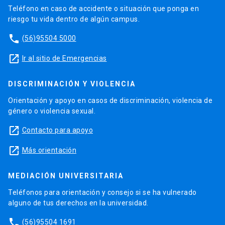
Teléfono en caso de accidente o situación que ponga en
riesgo tu vida dentro de algún campus.
phone
(56)95504 5000
launch
Ir al sitio de Emergencias
DISCRIMINACIÓN Y VIOLENCIA
Orientación y apoyo en casos de discriminación, violencia de
género o violencia sexual.
launch
Contacto para apoyo
launch
Más orientación
MEDIACIÓN UNIVERSITARIA
Teléfonos para orientación y consejo si se ha vulnerado
alguno de tus derechos en la universidad.
phone
(56)95504 1691