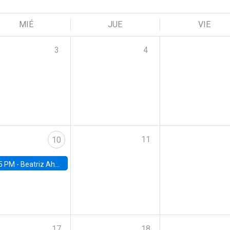
MIÉ
JUE
VIE
3
4
11
10
5 PM -
Beatriz Ahumada, PhD candidate, Universidad de Pittsburgh
17
18