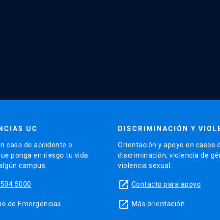
NCIAS UC
DISCRIMINACIÓN Y VIOL
n caso de accidente o
Orientación y apoyo en casos 
que ponga en riesgo tu vida
discriminación, violencia de g
 algún campus.
violencia sexual.
launch
5504 5000
Contacto para apoyo
launch
sitio de Emergencias
Más orientación