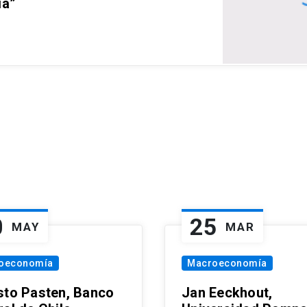
ia”
0
25
MAY
MAR
oeconomía
Macroeconomía
sto Pasten, Banco
Jan Eeckhout,