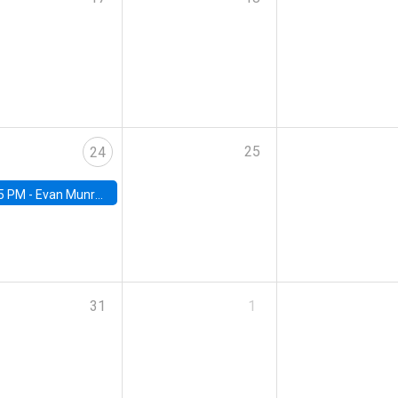
25
24
5 PM -
Evan Munro, Neyman Visiting Assistant Professor in the Department of Statistics at UC Berkeley
31
1