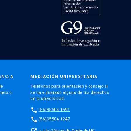
ENCIA
MEDIACIÓN UNIVERSITARIA
de
Teléfonos para orientación y consejo si
énero o
se ha vulnerado alguno de tus derechos
en la universidad.
phone
(56)95504 1691
phone
(56)95504 1247
launch
Ir a la Oficina de Ombuds UC