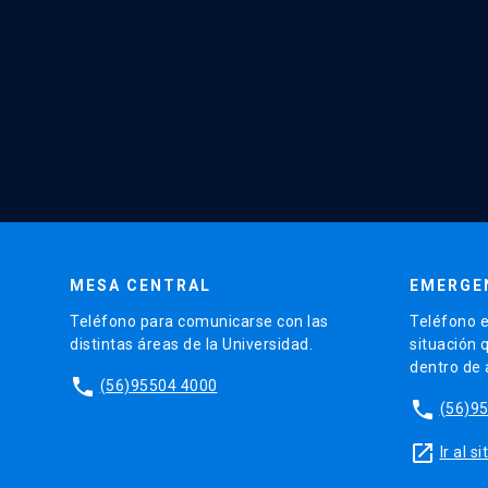
MESA CENTRAL
EMERGE
Teléfono para comunicarse con las
Teléfono e
distintas áreas de la Universidad.
situación 
dentro de
phone
(56)95504 4000
phone
(56)9
launch
Ir al 