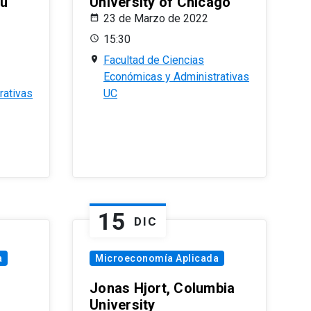
eu
University of Chicago
23 de Marzo de 2022
15:30
Facultad de Ciencias
Económicas y Administrativas
rativas
UC
15
DIC
a
Microeconomía Aplicada
Jonas Hjort, Columbia
University