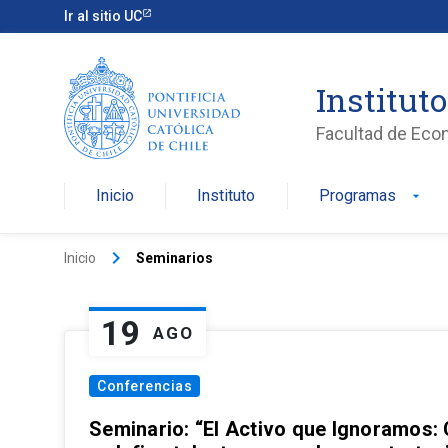
Ir al sitio UC
Institut
Facultad de Eco
Inicio
Instituto
Programas
arrow_drop_down
keyboard_arrow_right
Inicio
Seminarios
19
AGO
Conferencias
Seminario: “El Activo que Ignoramos: