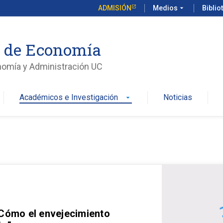
ADMISIÓN
Medios
arrow_drop_down
Biblio
o de Economía
nomía y Administración UC
Académicos e Investigación
Noticias
arrow_drop_down
 Cómo el envejecimiento