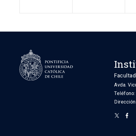
Inst
Facultad
Avda. Vic
Teléfono
Direcció