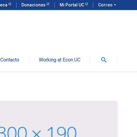
teca
Donaciones
Mi Portal UC
Correo
arrow_drop_down
search
Contacto
Working at Econ UC