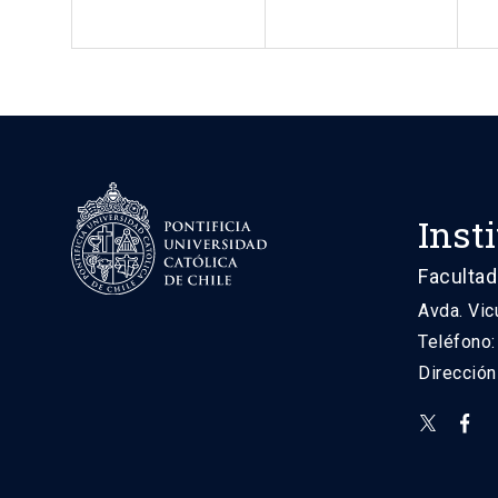
Inst
Facultad
Avda. Vic
Teléfono
Direcció