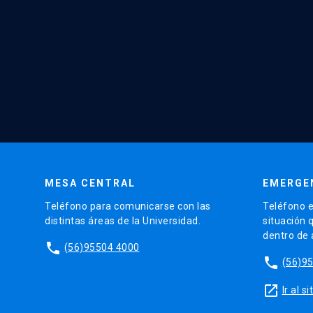
MESA CENTRAL
EMERGE
Teléfono para comunicarse con las
Teléfono e
distintas áreas de la Universidad.
situación 
dentro de
phone
(56)95504 4000
phone
(56)9
launch
Ir al 