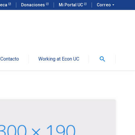
teca
Donaciones
Mi Portal UC
Correo
arrow_drop_down
search
Contacto
Working at Econ UC