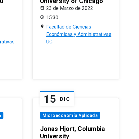
eu
University of Chicago
23 de Marzo de 2022
15:30
Facultad de Ciencias
Económicas y Administrativas
rativas
UC
15
DIC
a
Microeconomía Aplicada
Jonas Hjort, Columbia
University