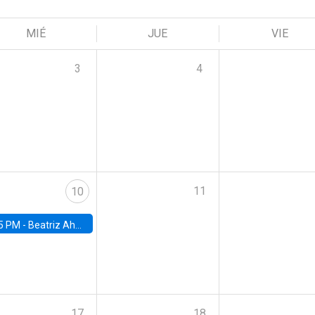
MIÉ
JUE
VIE
3
4
11
10
5 PM -
Beatriz Ahumada, PhD candidate, Universidad de Pittsburgh
17
18