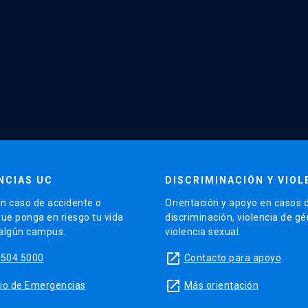
NCIAS UC
DISCRIMINACIÓN Y VIOL
n caso de accidente o
Orientación y apoyo en casos 
que ponga en riesgo tu vida
discriminación, violencia de g
 algún campus.
violencia sexual.
launch
5504 5000
Contacto para apoyo
launch
sitio de Emergencias
Más orientación