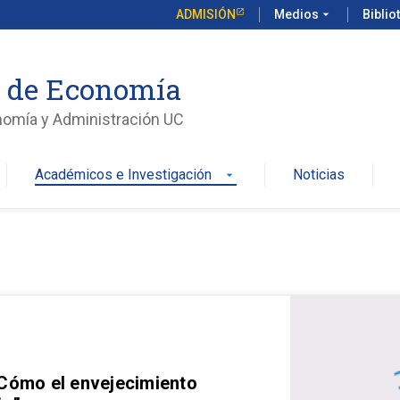
ADMISIÓN
Medios
arrow_drop_down
Biblio
o de Economía
nomía y Administración UC
Académicos e Investigación
Noticias
arrow_drop_down
 Cómo el envejecimiento