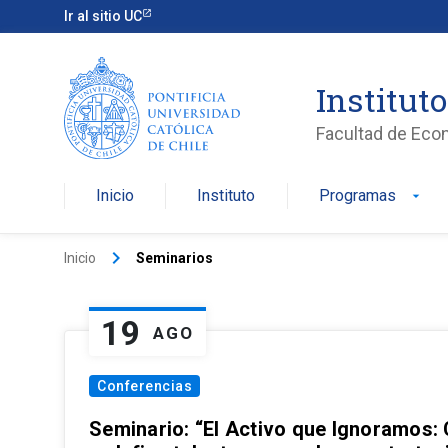
Ir al sitio UC
Institut
Facultad de Eco
Inicio
Instituto
Programas
arrow_drop_down
keyboard_arrow_right
Inicio
Seminarios
19
AGO
Conferencias
Seminario: “El Activo que Ignoramos: