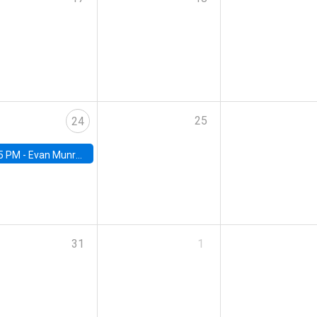
25
24
5 PM -
Evan Munro, Neyman Visiting Assistant Professor in the Department of Statistics at UC Berkeley
31
1