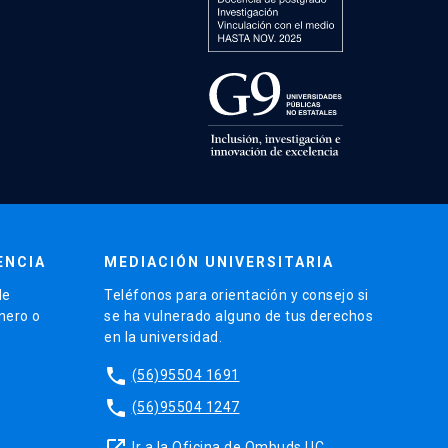
ENCIA
MEDIACIÓN UNIVERSITARIA
de
Teléfonos para orientación y consejo si
énero o
se ha vulnerado alguno de tus derechos
en la universidad.
phone
(56)95504 1691
phone
(56)95504 1247
launch
Ir a la Oficina de Ombuds UC