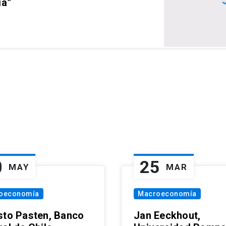
ia”
0
25
MAY
MAR
oeconomía
Macroeconomía
sto Pasten, Banco
Jan Eeckhout,