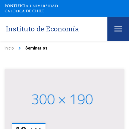
Instituto de Economía
keyboard_arrow_right
Inicio
Seminarios