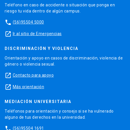
Teléfono en caso de accidente o situación que ponga en
riesgo tu vida dentro de algún campus.
phone
(56)95504 5000
launch
Ir al sitio de Emergencias
DISCRIMINACIÓN Y VIOLENCIA
Orientación y apoyo en casos de discriminación, violencia de
género o violencia sexual.
launch
Contacto para apoyo
launch
Más orientación
MEDIACIÓN UNIVERSITARIA
Teléfonos para orientación y consejo si se ha vulnerado
alguno de tus derechos en la universidad.
phone
(56)95504 1691