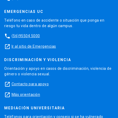
EMERGENCIAS UC
Teléfono en caso de accidente o situación que ponga en
riesgo tu vida dentro de algún campus.
phone
(56)95504 5000
launch
Ir al sitio de Emergencias
DISCRIMINACIÓN Y VIOLENCIA
Orientación y apoyo en casos de discriminación, violencia de
género o violencia sexual.
launch
Contacto para apoyo
launch
Más orientación
MEDIACIÓN UNIVERSITARIA
Teléfonos para orientación y consejo si se ha vulnerado