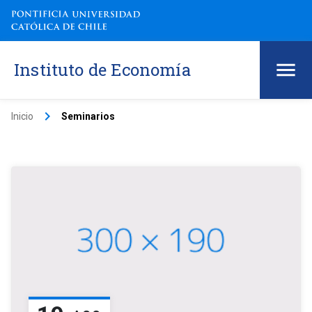
Instituto de Economía
keyboard_arrow_right
Inicio
Seminarios