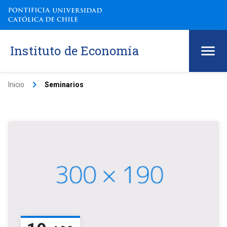
Instituto de Economía
keyboard_arrow_right
Inicio
Seminarios