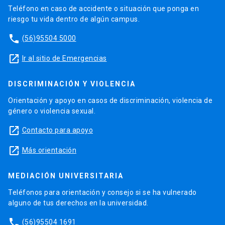
Teléfono en caso de accidente o situación que ponga en
riesgo tu vida dentro de algún campus.
phone
(56)95504 5000
launch
Ir al sitio de Emergencias
DISCRIMINACIÓN Y VIOLENCIA
Orientación y apoyo en casos de discriminación, violencia de
género o violencia sexual.
launch
Contacto para apoyo
launch
Más orientación
MEDIACIÓN UNIVERSITARIA
Teléfonos para orientación y consejo si se ha vulnerado
alguno de tus derechos en la universidad.
phone
(56)95504 1691