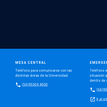
MESA CENTRAL
EMERGE
Teléfono para comunicarse con las
Teléfono e
distintas áreas de la Universidad.
situación 
dentro de
phone
(56)95504 4000
phone
(56)9
launch
Ir al 