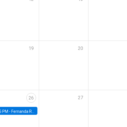
19
20
27
26
5 PM -
Fernanda Rojas Ampuero, University of Wisconsin-Madison