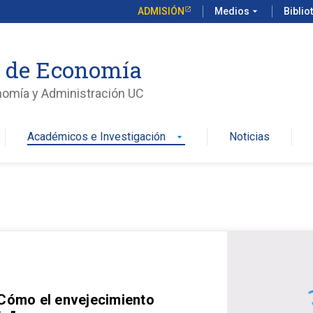
ADMISIÓN
Medios
arrow_drop_down
Biblio
o de Economía
nomía y Administración UC
Académicos e Investigación
Noticias
arrow_drop_down
 Cómo el envejecimiento