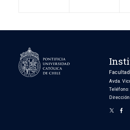
Inst
Facultad
Avda. Vic
Teléfono
Direcció