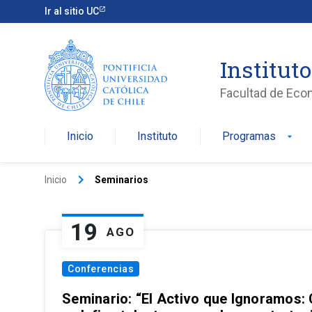
Ir al sitio UC
Institut
Facultad de Eco
Inicio
Instituto
Programas
arrow_drop_down
keyboard_arrow_right
Inicio
Seminarios
19
AGO
Conferencias
Seminario: “El Activo que Ignoramos: