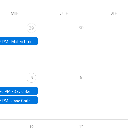
MIÉ
JUE
VIE
30
29
5 PM -
Mateo Uribe-Castro, Universidad de los Andes (Colombia)
6
5
20 PM -
David Bardey, Universidad de los Andes - CEDE
5 PM -
Jose Carlo Bermudez, UC (ME) & World Bank
12
13