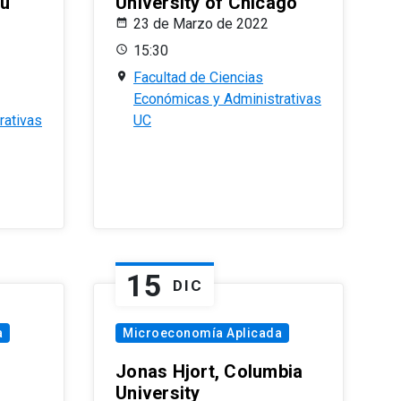
eu
University of Chicago
23 de Marzo de 2022
15:30
Facultad de Ciencias
Económicas y Administrativas
rativas
UC
15
DIC
a
Microeconomía Aplicada
Jonas Hjort, Columbia
University