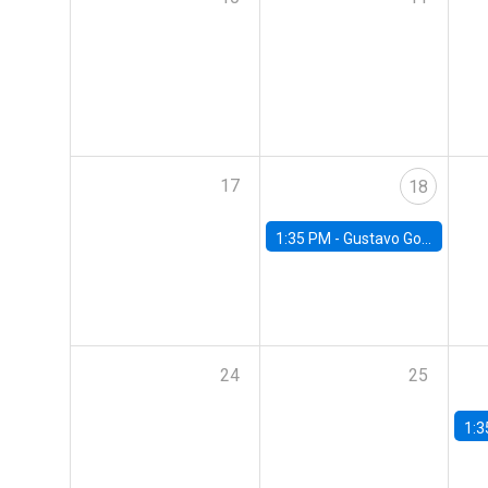
17
18
1:35 PM -
Gustavo González, Banco Central de Chile
24
25
1:3