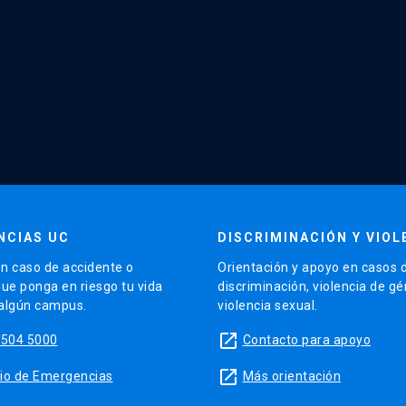
NCIAS UC
DISCRIMINACIÓN Y VIOL
n caso de accidente o
Orientación y apoyo en casos 
que ponga en riesgo tu vida
discriminación, violencia de g
 algún campus.
violencia sexual.
launch
5504 5000
Contacto para apoyo
launch
sitio de Emergencias
Más orientación