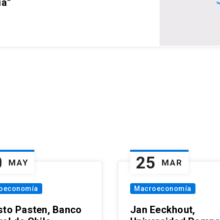
ia”
0
25
MAY
MAR
oeconomía
Macroeconomía
sto Pasten, Banco
Jan Eeckhout,