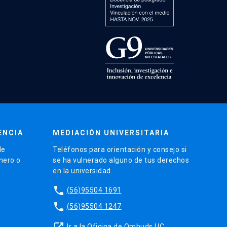
ENCIA
MEDIACIÓN UNIVERSITARIA
de
Teléfonos para orientación y consejo si
énero o
se ha vulnerado alguno de tus derechos
en la universidad.
phone
(56)95504 1691
phone
(56)95504 1247
launch
Ir a la Oficina de Ombuds UC