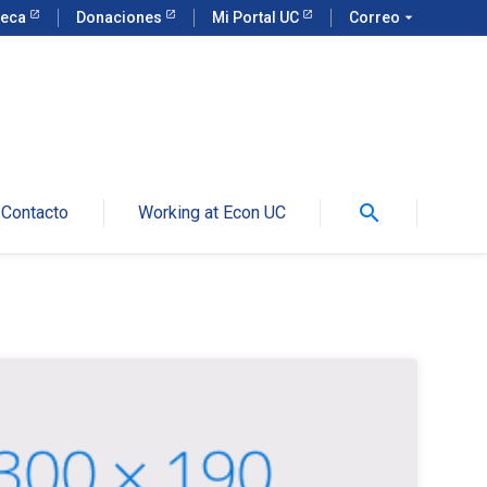
teca
Donaciones
Mi Portal UC
Correo
arrow_drop_down
search
Contacto
Working at Econ UC