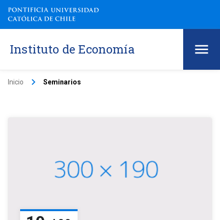
Instituto de Economía
keyboard_arrow_right
Inicio
Seminarios