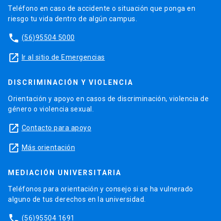
Teléfono en caso de accidente o situación que ponga en
riesgo tu vida dentro de algún campus.
phone
(56)95504 5000
launch
Ir al sitio de Emergencias
DISCRIMINACIÓN Y VIOLENCIA
Orientación y apoyo en casos de discriminación, violencia de
género o violencia sexual.
launch
Contacto para apoyo
launch
Más orientación
MEDIACIÓN UNIVERSITARIA
Teléfonos para orientación y consejo si se ha vulnerado
alguno de tus derechos en la universidad.
phone
(56)95504 1691