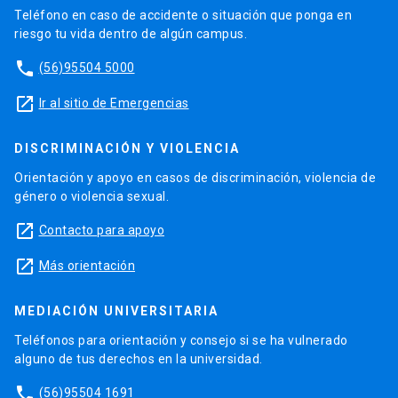
Teléfono en caso de accidente o situación que ponga en
riesgo tu vida dentro de algún campus.
phone
(56)95504 5000
launch
Ir al sitio de Emergencias
DISCRIMINACIÓN Y VIOLENCIA
Orientación y apoyo en casos de discriminación, violencia de
género o violencia sexual.
launch
Contacto para apoyo
launch
Más orientación
MEDIACIÓN UNIVERSITARIA
Teléfonos para orientación y consejo si se ha vulnerado
alguno de tus derechos en la universidad.
phone
(56)95504 1691