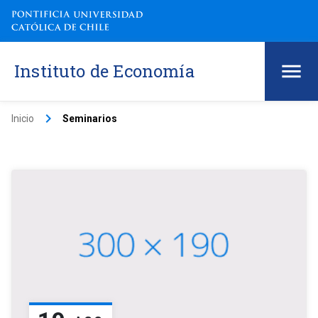
Instituto de Economía
keyboard_arrow_right
Inicio
Seminarios