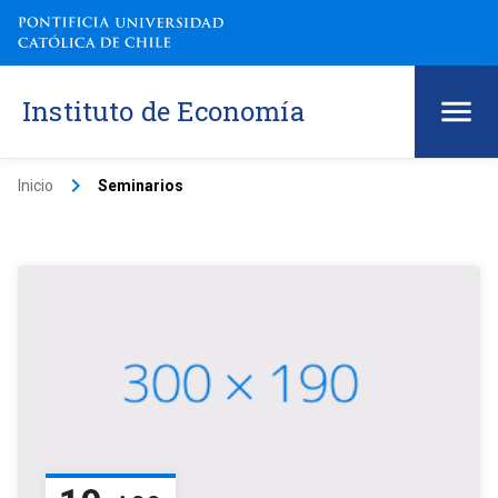
Instituto de Economía
keyboard_arrow_right
Inicio
Seminarios