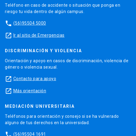
Teléfono en caso de accidente o situación que ponga en
riesgo tu vida dentro de algún campus.
phone
(56)95504 5000
launch
Ir al sitio de Emergencias
DISCRIMINACIÓN Y VIOLENCIA
Orientación y apoyo en casos de discriminación, violencia de
género o violencia sexual.
launch
Contacto para apoyo
launch
Más orientación
MEDIACIÓN UNIVERSITARIA
Teléfonos para orientación y consejo si se ha vulnerado
alguno de tus derechos en la universidad.
phone
(56)95504 1691