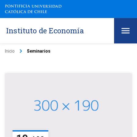
Instituto de Economía
keyboard_arrow_right
Inicio
Seminarios