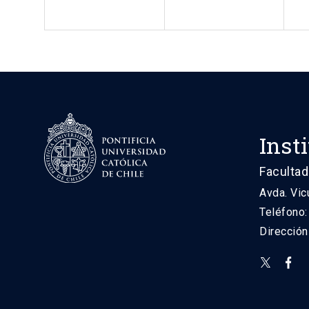
Inst
Facultad
Avda. Vic
Teléfono
Direcció