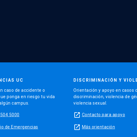
NCIAS UC
DISCRIMINACIÓN Y VIOL
n caso de accidente o
Orientación y apoyo en casos 
que ponga en riesgo tu vida
discriminación, violencia de g
 algún campus.
violencia sexual.
launch
5504 5000
Contacto para apoyo
launch
sitio de Emergencias
Más orientación