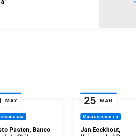
ia”
0
25
MAY
MAR
oeconomía
Macroeconomía
sto Pasten, Banco
Jan Eeckhout,