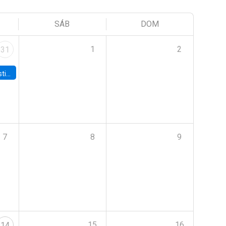
SÁB
DOM
1
2
31
 Board
7
8
9
15
16
14