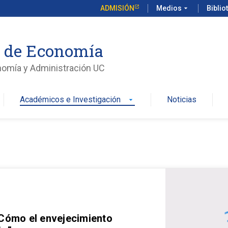
ADMISIÓN
Medios
arrow_drop_down
Biblio
o de Economía
nomía y Administración UC
Académicos e Investigación
Noticias
arrow_drop_down
 Cómo el envejecimiento