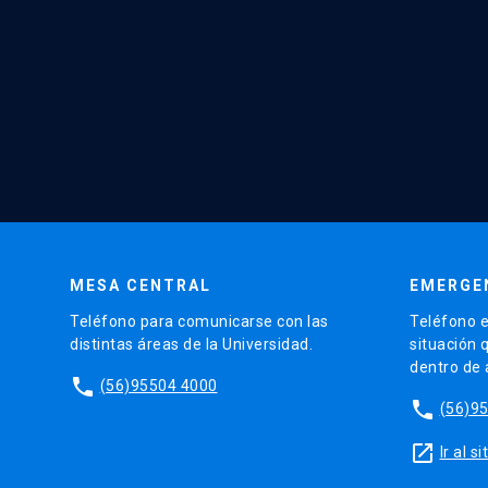
MESA CENTRAL
EMERGE
Teléfono para comunicarse con las
Teléfono e
distintas áreas de la Universidad.
situación 
dentro de
phone
(56)95504 4000
phone
(56)9
launch
Ir al 