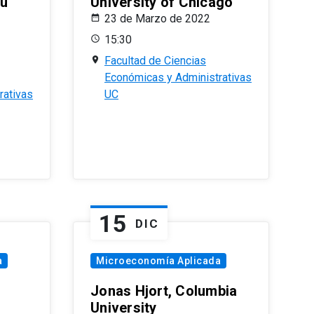
eu
University of Chicago
23 de Marzo de 2022
15:30
Facultad de Ciencias
Económicas y Administrativas
rativas
UC
15
DIC
a
Microeconomía Aplicada
Jonas Hjort, Columbia
University