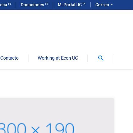
teca
Donaciones
Mi Portal UC
Correo
arrow_drop_down
search
Contacto
Working at Econ UC