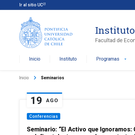
Ir al sitio UC
Institut
Facultad de Eco
Inicio
Instituto
Programas
arrow_drop_down
keyboard_arrow_right
Inicio
Seminarios
19
AGO
Conferencias
Seminario: “El Activo que Ignoramos: