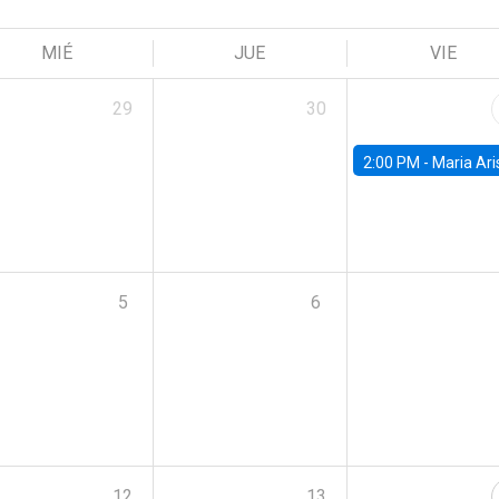
MIÉ
JUE
VIE
29
30
2:00 PM -
Maria Aristizabal-Ramirez, FED
5
6
12
13