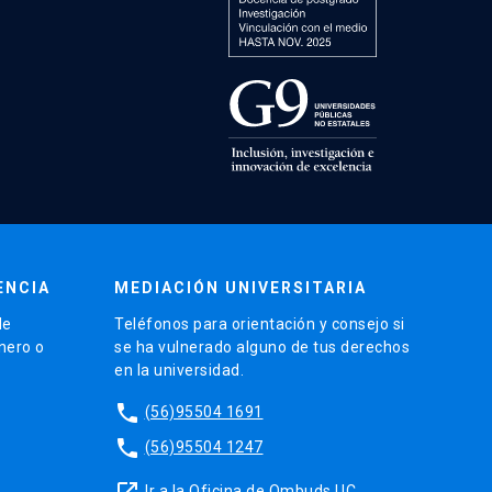
ENCIA
MEDIACIÓN UNIVERSITARIA
de
Teléfonos para orientación y consejo si
énero o
se ha vulnerado alguno de tus derechos
en la universidad.
phone
(56)95504 1691
phone
(56)95504 1247
launch
Ir a la Oficina de Ombuds UC