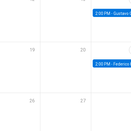
2:00 PM -
Gustavo González - Banco Central d
19
20
2:00 PM -
Federico Huneeus - Banco Central de C
26
27