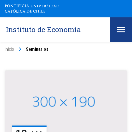
Instituto de Economía
keyboard_arrow_right
Inicio
Seminarios