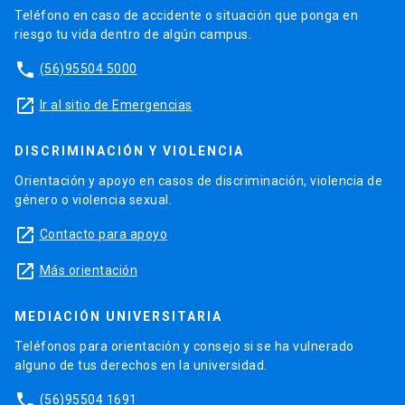
Teléfono en caso de accidente o situación que ponga en
riesgo tu vida dentro de algún campus.
phone
(56)95504 5000
launch
Ir al sitio de Emergencias
DISCRIMINACIÓN Y VIOLENCIA
Orientación y apoyo en casos de discriminación, violencia de
género o violencia sexual.
launch
Contacto para apoyo
launch
Más orientación
MEDIACIÓN UNIVERSITARIA
Teléfonos para orientación y consejo si se ha vulnerado
alguno de tus derechos en la universidad.
phone
(56)95504 1691