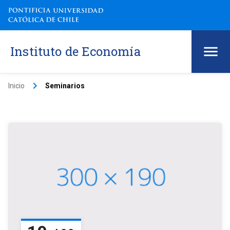
Instituto de Economía
keyboard_arrow_right
Inicio
Seminarios