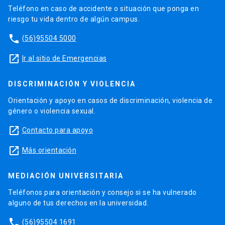
Teléfono en caso de accidente o situación que ponga en
riesgo tu vida dentro de algún campus.
phone
(56)95504 5000
launch
Ir al sitio de Emergencias
DISCRIMINACIÓN Y VIOLENCIA
Orientación y apoyo en casos de discriminación, violencia de
género o violencia sexual.
launch
Contacto para apoyo
launch
Más orientación
MEDIACIÓN UNIVERSITARIA
Teléfonos para orientación y consejo si se ha vulnerado
alguno de tus derechos en la universidad.
phone
(56)95504 1691