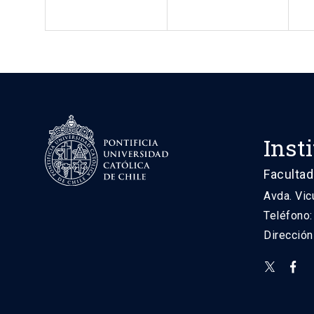
Inst
Facultad
Avda. Vic
Teléfono
Direcció