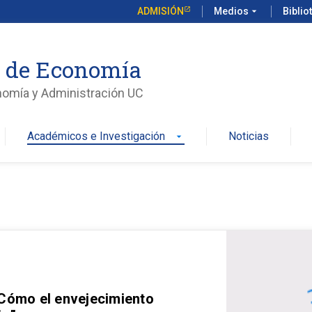
ADMISIÓN
Medios
arrow_drop_down
Biblio
o de Economía
nomía y Administración UC
Académicos e Investigación
Noticias
arrow_drop_down
 Cómo el envejecimiento