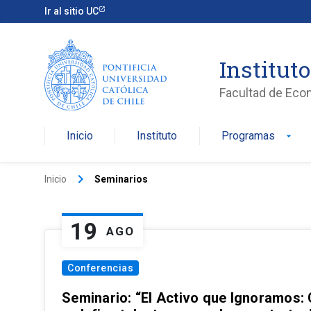
Ir al sitio UC
Institut
Facultad de Eco
Inicio
Instituto
Programas
arrow_drop_down
keyboard_arrow_right
Inicio
Seminarios
19
AGO
Conferencias
Seminario: “El Activo que Ignoramos: