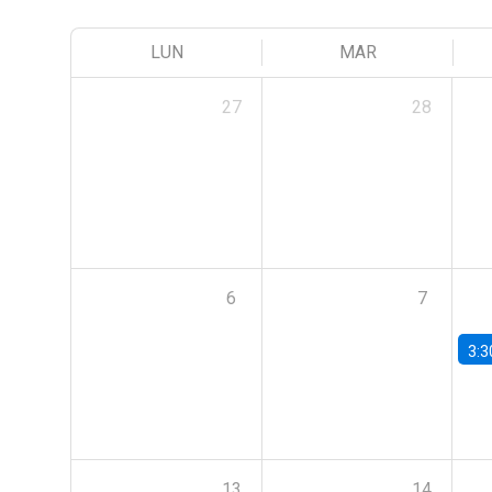
LUN
MAR
27
28
6
7
3:3
13
14