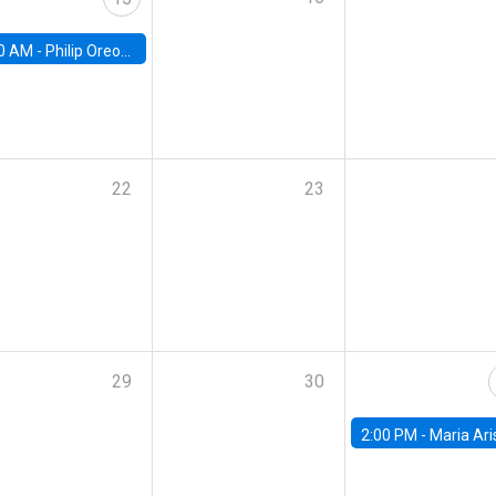
0 AM -
Philip Oreopolous, University of Toronto
22
23
29
30
2:00 PM -
Maria Aristizabal-Ramirez, FED