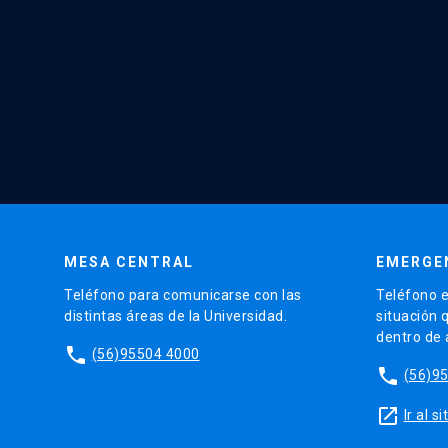
MESA CENTRAL
EMERGE
Teléfono para comunicarse con las
Teléfono e
distintas áreas de la Universidad.
situación 
dentro de
phone
(56)95504 4000
phone
(56)9
launch
Ir al 