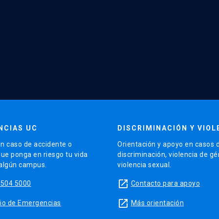
NCIAS UC
DISCRIMINACIÓN Y VIOL
n caso de accidente o
Orientación y apoyo en casos 
que ponga en riesgo tu vida
discriminación, violencia de g
 algún campus.
violencia sexual.
launch
5504 5000
Contacto para apoyo
launch
sitio de Emergencias
Más orientación