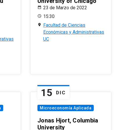
eu
University of Chicago
23 de Marzo de 2022
15:30
Facultad de Ciencias
Económicas y Administrativas
rativas
UC
15
DIC
a
Microeconomía Aplicada
Jonas Hjort, Columbia
University