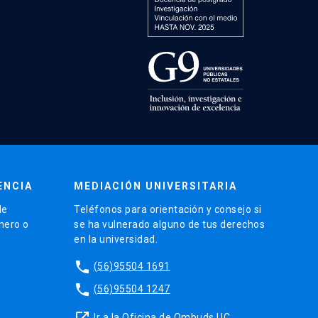
ENCIA
MEDIACIÓN UNIVERSITARIA
de
Teléfonos para orientación y consejo si
énero o
se ha vulnerado alguno de tus derechos
en la universidad.
phone
(56)95504 1691
phone
(56)95504 1247
launch
Ir a la Oficina de Ombuds UC