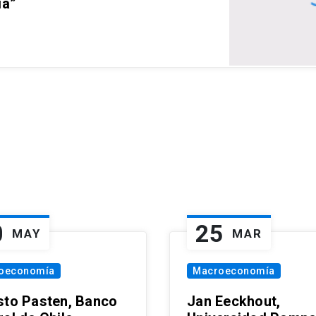
ia”
0
25
MAY
MAR
oeconomía
Macroeconomía
sto Pasten, Banco
Jan Eeckhout,