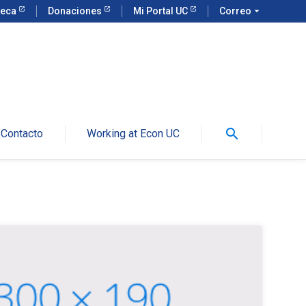
teca
Donaciones
Mi Portal UC
Correo
arrow_drop_down
search
Contacto
Working at Econ UC