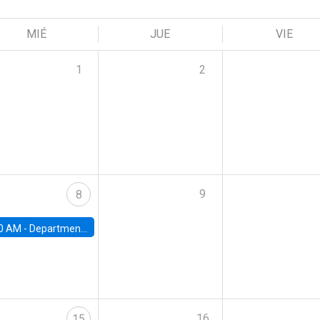
MIÉ
JUE
VIE
1
2
9
8
0 AM -
Department Seminar: James Robinson
16
15