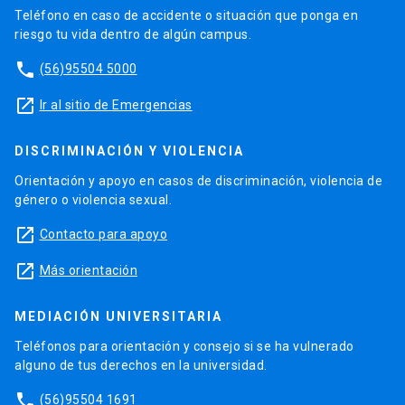
Teléfono en caso de accidente o situación que ponga en
riesgo tu vida dentro de algún campus.
phone
(56)95504 5000
launch
Ir al sitio de Emergencias
DISCRIMINACIÓN Y VIOLENCIA
Orientación y apoyo en casos de discriminación, violencia de
género o violencia sexual.
launch
Contacto para apoyo
launch
Más orientación
MEDIACIÓN UNIVERSITARIA
Teléfonos para orientación y consejo si se ha vulnerado
alguno de tus derechos en la universidad.
phone
(56)95504 1691