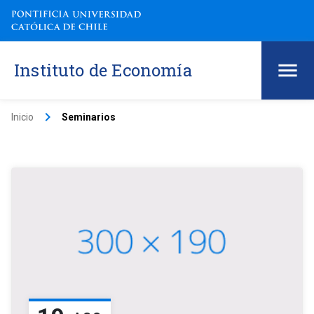
Instituto de Economía
keyboard_arrow_right
Inicio
Seminarios