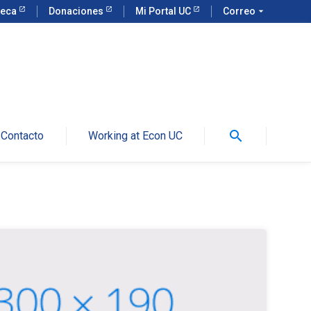
teca
Donaciones
Mi Portal UC
Correo
arrow_drop_down
search
Contacto
Working at Econ UC