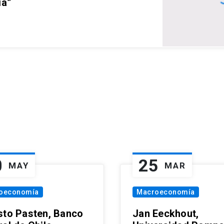
ia”
0
25
MAY
MAR
oeconomía
Macroeconomía
sto Pasten, Banco
Jan Eeckhout,