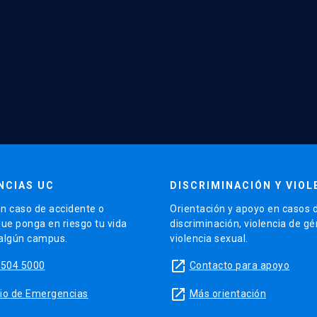
NCIAS UC
DISCRIMINACIÓN Y VIOL
n caso de accidente o
Orientación y apoyo en casos 
que ponga en riesgo tu vida
discriminación, violencia de g
 algún campus.
violencia sexual.
launch
5504 5000
Contacto para apoyo
launch
sitio de Emergencias
Más orientación