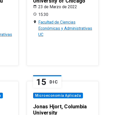
eu
University of Chicago
23 de Marzo de 2022
15:30
Facultad de Ciencias
Económicas y Administrativas
rativas
UC
15
DIC
a
Microeconomía Aplicada
Jonas Hjort, Columbia
University