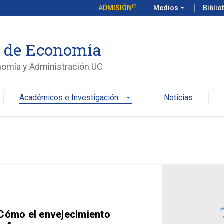
ADMISIÓN
Medios
arrow_drop_down
Biblio
o de Economía
nomía y Administración UC
Académicos e Investigación
Noticias
arrow_drop_down
 Cómo el envejecimiento