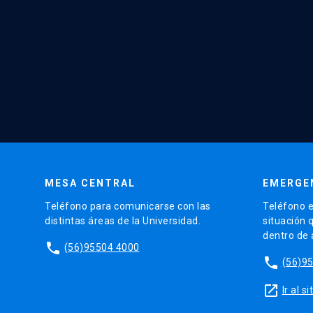
MESA CENTRAL
EMERGE
Teléfono para comunicarse con las
Teléfono e
distintas áreas de la Universidad.
situación 
dentro de
phone
(56)95504 4000
phone
(56)9
launch
Ir al 