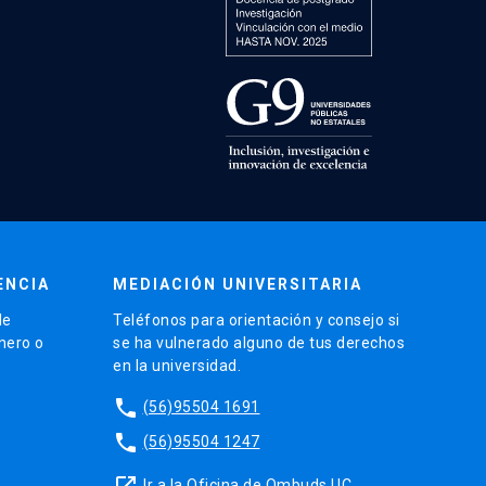
ENCIA
MEDIACIÓN UNIVERSITARIA
de
Teléfonos para orientación y consejo si
énero o
se ha vulnerado alguno de tus derechos
en la universidad.
phone
(56)95504 1691
phone
(56)95504 1247
launch
Ir a la Oficina de Ombuds UC