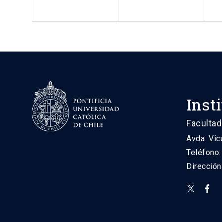
Inst
Facultad
Avda. Vic
Teléfono
Direcció