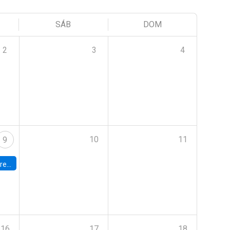
SÁB
DOM
2
3
4
10
11
9
 Terrae
16
17
18