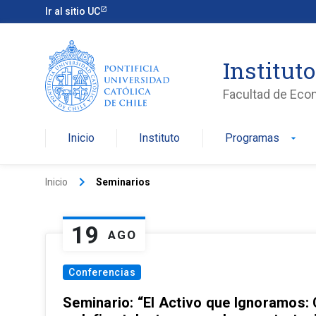
Ir al sitio UC
Institut
Facultad de Eco
Inicio
Instituto
Programas
arrow_drop_down
keyboard_arrow_right
Inicio
Seminarios
19
AGO
Conferencias
Seminario: “El Activo que Ignoramos: