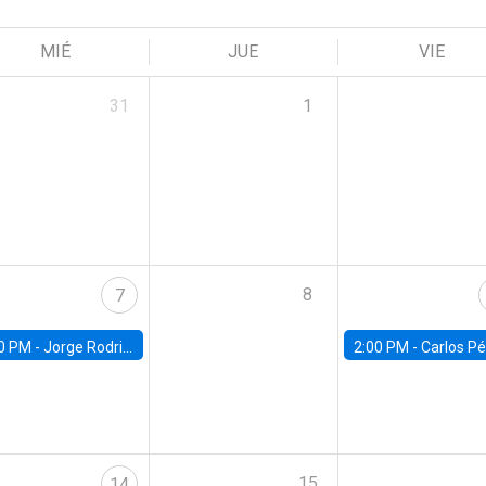
MIÉ
JUE
VIE
31
1
8
7
0 PM -
Jorge Rodriguez, Universidad de Los Andes
2:00 PM -
Carlos Pérez, Universidad Finis
15
14