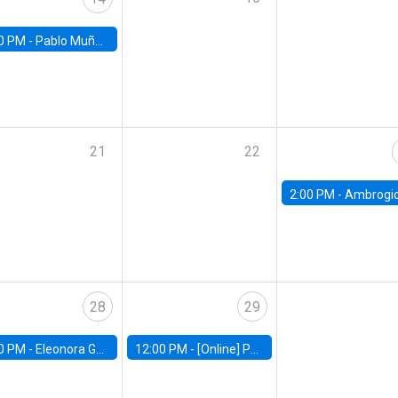
0 PM -
Pablo Muñoz, Universidad de Chile
21
22
2:00 PM -
Ambrogio Cesa-Bianchi, Bank of Eng
28
29
0 PM -
Eleonora Guarnieri, Exeter University
12:00 PM -
[Online] Pablo Slutzky, University of Maryland