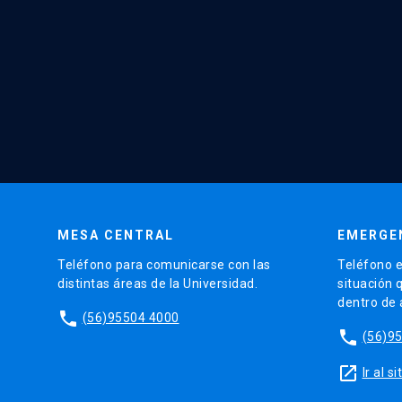
MESA CENTRAL
EMERGE
Teléfono para comunicarse con las
Teléfono e
distintas áreas de la Universidad.
situación 
dentro de
phone
(56)95504 4000
phone
(56)9
launch
Ir al 