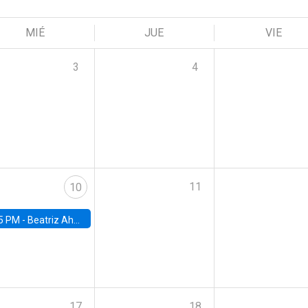
MIÉ
JUE
VIE
3
4
11
10
5 PM -
Beatriz Ahumada, PhD candidate, Universidad de Pittsburgh
17
18