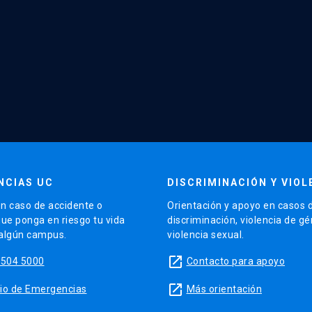
NCIAS UC
DISCRIMINACIÓN Y VIOL
n caso de accidente o
Orientación y apoyo en casos 
que ponga en riesgo tu vida
discriminación, violencia de g
 algún campus.
violencia sexual.
launch
5504 5000
Contacto para apoyo
launch
sitio de Emergencias
Más orientación