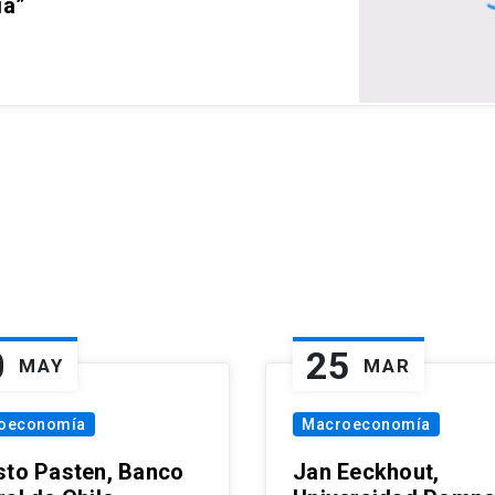
ia”
0
25
MAY
MAR
oeconomía
Macroeconomía
sto Pasten, Banco
Jan Eeckhout,