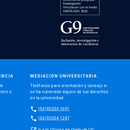
ENCIA
MEDIACIÓN UNIVERSITARIA
de
Teléfonos para orientación y consejo si
énero o
se ha vulnerado alguno de tus derechos
en la universidad.
phone
(56)95504 1691
phone
(56)95504 1247
launch
Ir a la Oficina de Ombuds UC