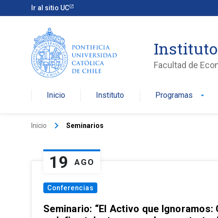
Ir al sitio UC
Institut
Facultad de Eco
Inicio
Instituto
Programas
arrow_drop_down
keyboard_arrow_right
Inicio
Seminarios
19
AGO
Conferencias
Seminario: “El Activo que Ignoramos: