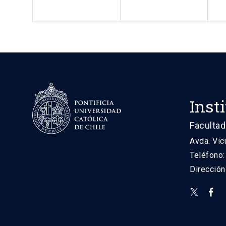
Inst
Facultad
Avda. Vic
Teléfono
Direcció