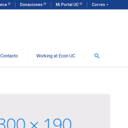
teca
Donaciones
Mi Portal UC
Correo
arrow_drop_down
search
Contacto
Working at Econ UC