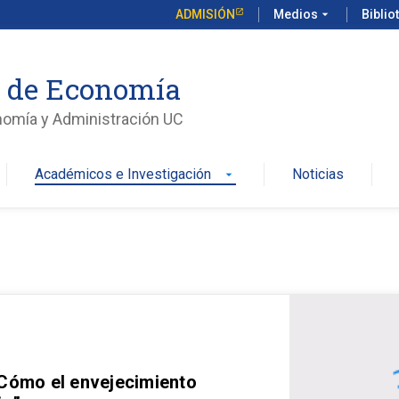
ADMISIÓN
Medios
arrow_drop_down
Biblio
o de Economía
nomía y Administración UC
Académicos e Investigación
Noticias
arrow_drop_down
 Cómo el envejecimiento