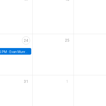
25
24
5 PM -
Evan Munro, Neyman Visiting Assistant Professor in the Department of Statistics at UC Berkeley
31
1