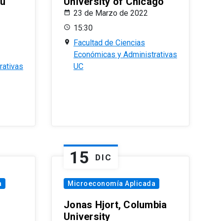
eu
University of Chicago
23 de Marzo de 2022
15:30
Facultad de Ciencias
Económicas y Administrativas
rativas
UC
15
DIC
a
Microeconomía Aplicada
Jonas Hjort, Columbia
University