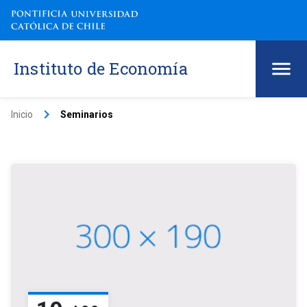
Instituto de Economía
keyboard_arrow_right
Inicio
Seminarios