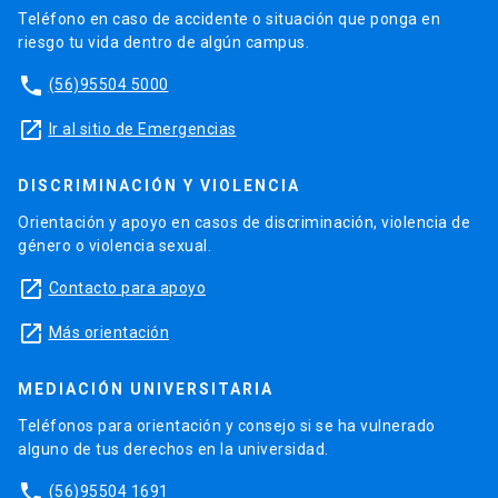
Teléfono en caso de accidente o situación que ponga en
riesgo tu vida dentro de algún campus.
phone
(56)95504 5000
launch
Ir al sitio de Emergencias
DISCRIMINACIÓN Y VIOLENCIA
Orientación y apoyo en casos de discriminación, violencia de
género o violencia sexual.
launch
Contacto para apoyo
launch
Más orientación
MEDIACIÓN UNIVERSITARIA
Teléfonos para orientación y consejo si se ha vulnerado
alguno de tus derechos en la universidad.
phone
(56)95504 1691