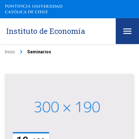
Instituto de Economía
keyboard_arrow_right
Inicio
Seminarios