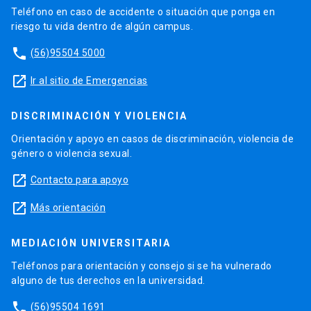
Teléfono en caso de accidente o situación que ponga en
riesgo tu vida dentro de algún campus.
phone
(56)95504 5000
launch
Ir al sitio de Emergencias
DISCRIMINACIÓN Y VIOLENCIA
Orientación y apoyo en casos de discriminación, violencia de
género o violencia sexual.
launch
Contacto para apoyo
launch
Más orientación
MEDIACIÓN UNIVERSITARIA
Teléfonos para orientación y consejo si se ha vulnerado
alguno de tus derechos en la universidad.
phone
(56)95504 1691