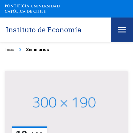
Instituto de Economía
keyboard_arrow_right
Inicio
Seminarios