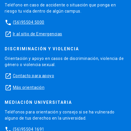
Teléfono en caso de accidente o situación que ponga en
riesgo tu vida dentro de algún campus.
phone
(56)95504 5000
launch
Ir al sitio de Emergencias
DISCRIMINACIÓN Y VIOLENCIA
Orientación y apoyo en casos de discriminación, violencia de
género o violencia sexual.
launch
Contacto para apoyo
launch
Más orientación
MEDIACIÓN UNIVERSITARIA
Teléfonos para orientación y consejo si se ha vulnerado
alguno de tus derechos en la universidad.
phone
(56)95504 1691