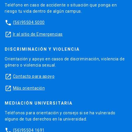
Teléfono en caso de accidente o situación que ponga en
riesgo tu vida dentro de algún campus.
phone
(56)95504 5000
launch
Ir al sitio de Emergencias
DISCRIMINACIÓN Y VIOLENCIA
Orientación y apoyo en casos de discriminación, violencia de
género o violencia sexual.
launch
Contacto para apoyo
launch
Más orientación
MEDIACIÓN UNIVERSITARIA
Teléfonos para orientación y consejo si se ha vulnerado
alguno de tus derechos en la universidad.
phone
(56)95504 1691