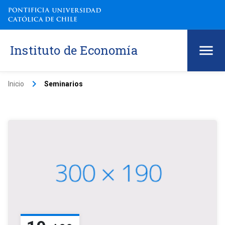
Instituto de Economía
keyboard_arrow_right
Inicio
Seminarios