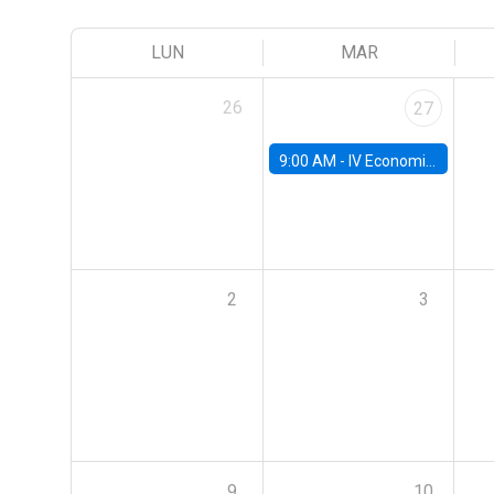
LUN
MAR
26
27
9:00 AM -
IV Economics Alumni Workshop
2
3
9
10