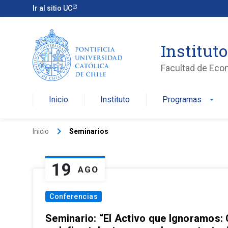
Ir al sitio UC
Institut
Facultad de Eco
Inicio
Instituto
Programas
arrow_drop_down
keyboard_arrow_right
Inicio
Seminarios
19
AGO
Conferencias
Seminario: “El Activo que Ignoramos: