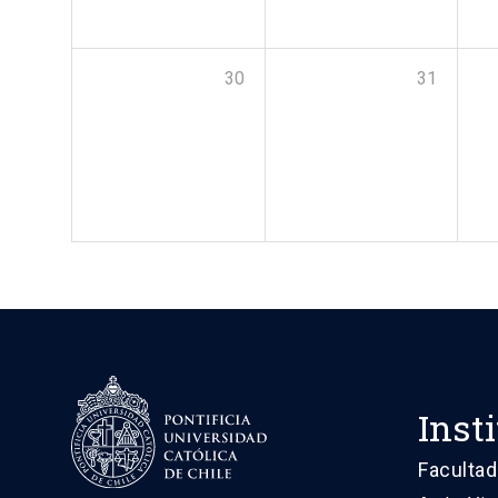
30
31
Inst
Facultad