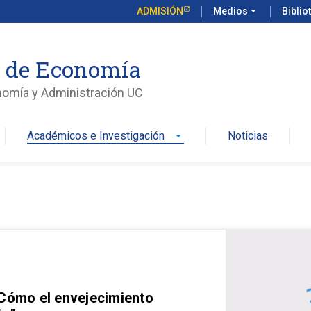
ADMISIÓN
Medios
arrow_drop_down
Biblio
o de Economía
nomía y Administración UC
Académicos e Investigación
Noticias
arrow_drop_down
 Cómo el envejecimiento