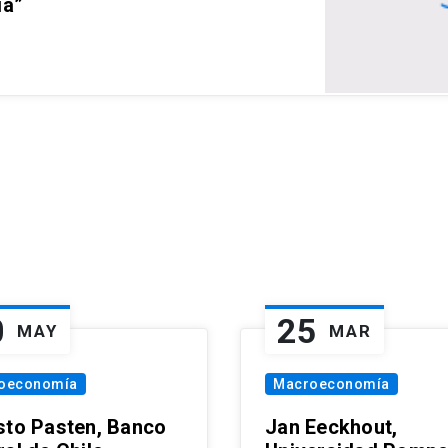
ia”
0
25
MAY
MAR
oeconomía
Macroeconomía
sto Pasten, Banco
Jan Eeckhout,