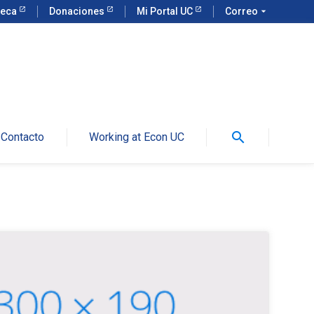
teca
Donaciones
Mi Portal UC
Correo
arrow_drop_down
search
Contacto
Working at Econ UC