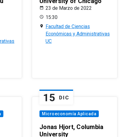
eu
University of Chicago
23 de Marzo de 2022
15:30
Facultad de Ciencias
Económicas y Administrativas
rativas
UC
15
DIC
a
Microeconomía Aplicada
Jonas Hjort, Columbia
University