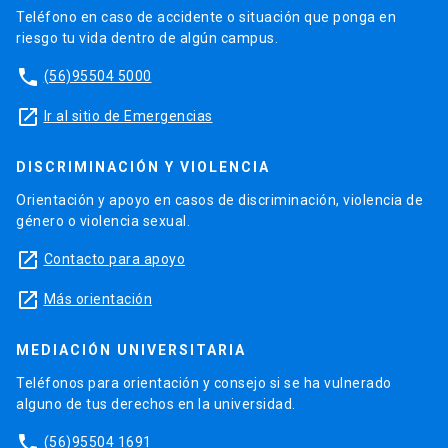
Teléfono en caso de accidente o situación que ponga en
riesgo tu vida dentro de algún campus.
phone
(56)95504 5000
launch
Ir al sitio de Emergencias
DISCRIMINACIÓN Y VIOLENCIA
Orientación y apoyo en casos de discriminación, violencia de
género o violencia sexual.
launch
Contacto para apoyo
launch
Más orientación
MEDIACIÓN UNIVERSITARIA
Teléfonos para orientación y consejo si se ha vulnerado
alguno de tus derechos en la universidad.
phone
(56)95504 1691