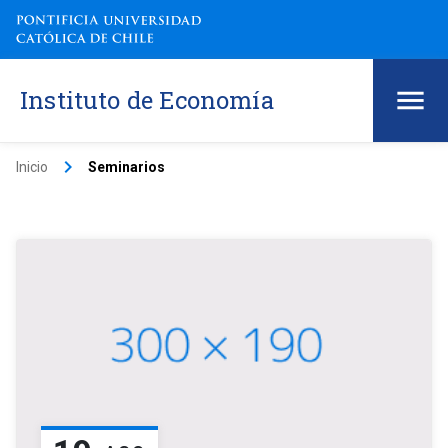
Instituto de Economía
keyboard_arrow_right
Inicio
Seminarios