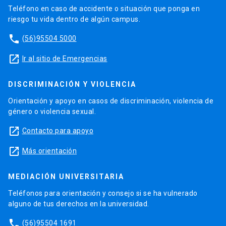
Teléfono en caso de accidente o situación que ponga en
riesgo tu vida dentro de algún campus.
phone
(56)95504 5000
launch
Ir al sitio de Emergencias
DISCRIMINACIÓN Y VIOLENCIA
Orientación y apoyo en casos de discriminación, violencia de
género o violencia sexual.
launch
Contacto para apoyo
launch
Más orientación
MEDIACIÓN UNIVERSITARIA
Teléfonos para orientación y consejo si se ha vulnerado
alguno de tus derechos en la universidad.
phone
(56)95504 1691