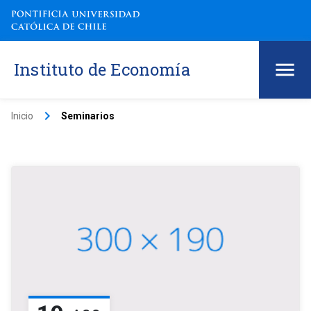
Instituto de Economía
keyboard_arrow_right
Inicio
Seminarios