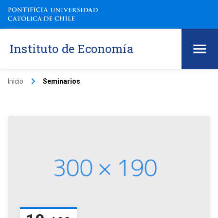
Instituto de Economía
keyboard_arrow_right
Inicio
Seminarios