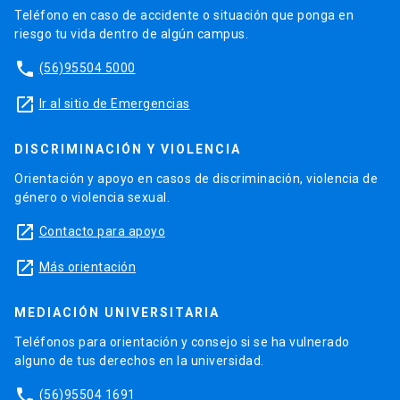
Teléfono en caso de accidente o situación que ponga en
riesgo tu vida dentro de algún campus.
phone
(56)95504 5000
launch
Ir al sitio de Emergencias
DISCRIMINACIÓN Y VIOLENCIA
Orientación y apoyo en casos de discriminación, violencia de
género o violencia sexual.
launch
Contacto para apoyo
launch
Más orientación
MEDIACIÓN UNIVERSITARIA
Teléfonos para orientación y consejo si se ha vulnerado
alguno de tus derechos en la universidad.
phone
(56)95504 1691